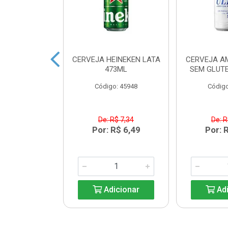
 HEINEKEN
CERVEJA HEINEKEN LATA
CERVEJA A
ECK 250ML
473ML
SEM GLUTE
o: 33203
Código: 45948
Código
R$ 6,08
De: R$ 7,34
De: R
R$ 5,39
Por: R$ 6,49
Por: 
icionar
Adicionar
Adi