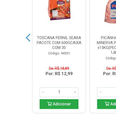
BACON SEARA
TOSCANA PERNIL SEARA
PICANH
M 600GCAIXA
PACOTE COM 600GCAIXA
MINERVA P
M 30
COM 30
±15KG(PEC
1,8
o: 44550
Código: 44551
Código
$ 17,84
De: R$ 18,89
De: R
R$ 12,99
Por: R$ 12,99
Por: R
icionar
Adicionar
Adi