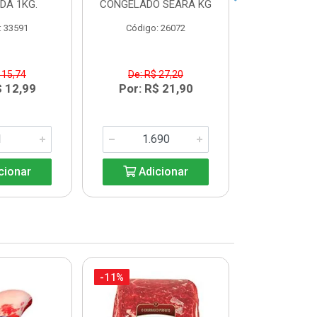
IDA 1KG.
CONGELADO SEARA KG
AURORA BA
: 33591
Código: 26072
Código:
 15,74
De: R$ 27,20
De: R$
$ 12,99
Por: R$ 21,90
Por: R$
cionar
Adicionar
Adic
-11%
-18%