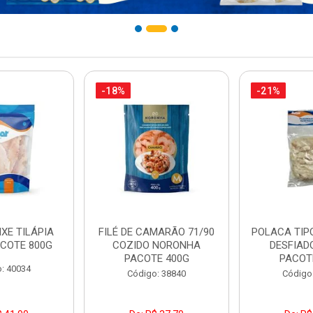
-18%
-21%
IXE TILÁPIA
FILÉ DE CAMARÃO 71/90
POLACA TIP
COTE 800G
COZIDO NORONHA
DESFIAD
PACOTE 400G
PACOT
: 40034
Código: 38840
Código