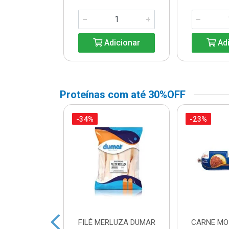
icionar
Adicionar
Adi
Proteínas com até 30%OFF
-34%
-23%
A DE FRANGO
FILÉ MERLUZA DUMAR
CARNE MO