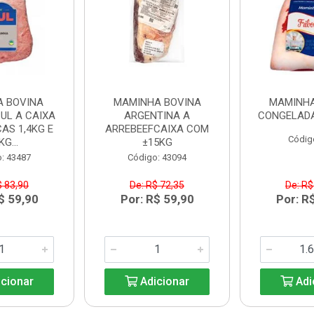
A BOVINA
MAMINHA BOVINA
MAMINHA
UL A CAIXA
ARGENTINA A
CONGELADA
AS 1,4KG E
ARREBEEFCAIXA COM
Códig
KG...
±15KG
: 43487
Código: 43094
$ 83,90
De: R$ 72,35
De: R$
$ 59,90
Por: R$ 59,90
Por: R
cionar
Adicionar
Adi