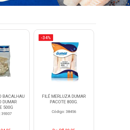
-34%
-17%
O BACALHAU
FILÉ MERLUZA DUMAR
FILÉ DE PEI
O DUMAR
PACOTE 800G.
DUMAR PAC
E 500G
Código: 38456
Código:
: 39307