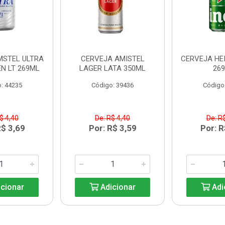
MSTEL ULTRA
CERVEJA AMISTEL
CERVEJA HE
N LT 269ML
LAGER LATA 350ML
26
: 44235
Código: 39436
Código
$ 4,40
De: R$ 4,40
De: R
R$ 3,69
Por: R$ 3,59
Por: R
cionar
Adicionar
Adi