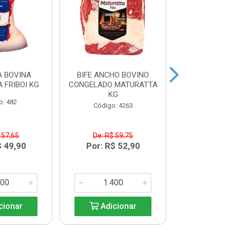
 BOVINA
BIFE ANCHO BOVINO
MAMINHA
 FRIBOI KG
CONGELADO MATURATTA
CONGELADA 
KG
K
o: 482
Código: 4263
Código:
 57,65
De: R$ 59,75
De: R$
$ 49,90
Por: R$ 52,90
Por: R$
cionar
Adicionar
Adic