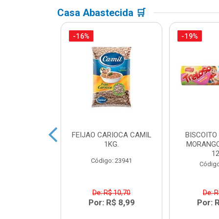
Casa Abastecida 🛒
-16%
-19%
ACTEA YOPRO
FEIJAO CARIOCA CAMIL
BISCOITO
 EDGE 250ML
1KG.
MORANGO
1
o: 41468
Código: 23941
Código
R$ 8,91
De: R$ 10,70
De: R
R$ 6,99
Por: R$ 8,99
Por: 