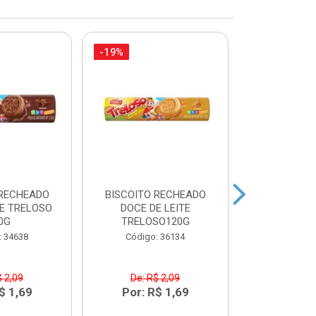
-19%
-10%
 RECHEADO
BISCOITO RECHEADO
FARINHA
E TRELOSO
DOCE DE LEITE
DANADO DE
0G
TRELOSO120G
Código:
: 34638
Código: 36134
$ 2,09
De: R$ 2,09
De: R$
$ 1,69
Por: R$ 1,69
Por: R