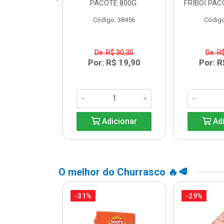
DUAL LEVO
PACOTE 800G.
FRIBOI PAC
o: 45738
Código: 38456
Código
$ 13,64
De: R$ 30,35
De: R
R$ 9,99
Por: R$ 19,90
Por: R
icionar
Adicionar
Adi
O melhor do Churrasco 🔥🥩
-31%
-29%