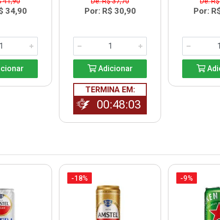
$ 41,90
De: R$ 37,70
De: R$
$ 34,90
Por: R$ 30,90
Por: R
cionar
Adicionar
Adi
TERMINA EM:
00:48:01
-18%
-9%