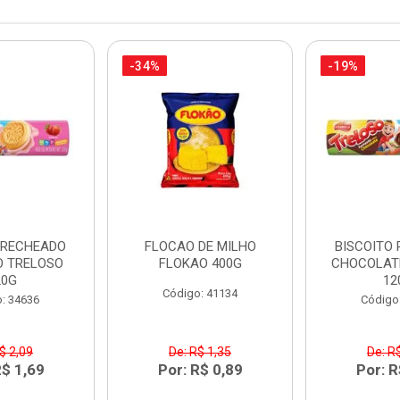
-34%
-19%
 RECHEADO
FLOCAO DE MILHO
BISCOITO
 TRELOSO
FLOKAO 400G
CHOCOLAT
20G
12
Código: 41134
: 34636
Código
$ 2,09
De: R$ 1,35
De: R
R$ 1,69
Por: R$ 0,89
Por: R