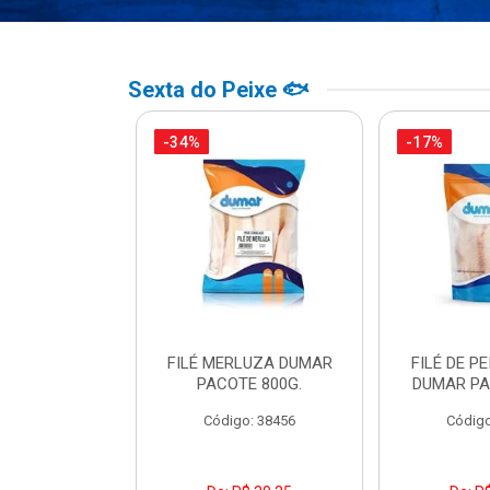
Sexta do Peixe 🐟
-34%
-17%
PO BACALHAU
FILÉ MERLUZA DUMAR
FILÉ DE PE
DO DUMAR
PACOTE 800G.
DUMAR PA
TE 500G
Código: 38456
Código
o: 39307