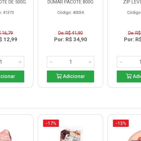
OTE DE 500G.
DUMAR PACOTE 800G
ZIP LEV
: 41373
Código: 40034
Código
$ 16,79
De: R$ 41,90
De: R$
$ 12,99
Por: R$ 34,90
Por: R
cionar
Adicionar
Adi
-17%
-13%