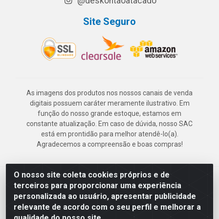
@deskontaoatacado
Site Seguro
As imagens dos produtos nos nossos canais de venda
digitais possuem caráter meramente ilustrativo. Em
função do nosso grande estoque, estamos em
constante atualização. Em caso de dúvida, nosso SAC
está em prontidão para melhor atendê-lo(a).
Agradecemos a compreensão e boas compras!
O nosso site coleta cookies próprios e de
Deskontão Atacado - Av. Marechal Mascarenhas de Morais, 2471 -
terceiros para proporcionar uma experiência
Imbiribeira - Recife/PE - CEP 51.150-001 - CNPJ 24.150.377/0003-
personalizada ao usuário, apresentar publicidade
57
relevante de acordo com o seu perfil e melhorar a
qualidade do nosso site.