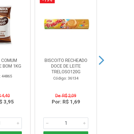
-19%
-14%
A COMUM
BISCOITO RECHEADO
CREME DE LE
E BOM 1KG
DOCE DE LEITE
20
TRELOSO120G
: 44865
Código
Código: 36134
$ 4,40
De: R$ 2,09
De: R$
$ 3,95
Por: R$ 1,69
Por: R