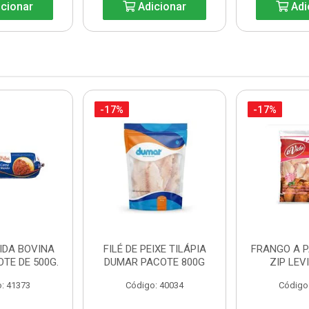
cionar
Adicionar
Adi
-17%
-17%
IDA BOVINA
FILÉ DE PEIXE TILÁPIA
FRANGO A 
OTE DE 500G.
DUMAR PACOTE 800G
ZIP LEV
: 41373
Código: 40034
Código