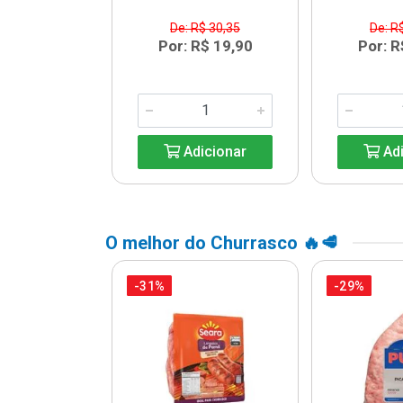
$ 13,64
De: R$ 30,35
De: R
R$ 9,99
Por: R$ 19,90
Por: R
icionar
Adicionar
Adi
O melhor do Churrasco 🔥🥩
-31%
-29%