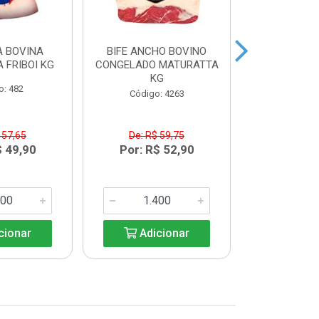
 BOVINA
BIFE ANCHO BOVINO
MAMINHA
 FRIBOI KG
CONGELADO MATURATTA
CONGELADA 
KG
K
o: 482
Código: 4263
Código:
 57,65
De: R$ 59,75
De: R$
$ 49,90
Por: R$ 52,90
Por: R$
cionar
Adicionar
Adic