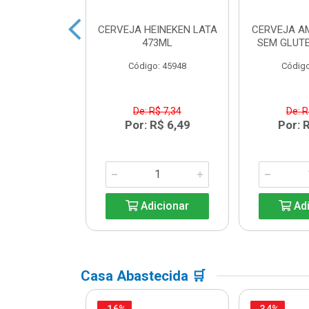
 HEINEKEN
CERVEJA HEINEKEN LATA
CERVEJA A
ECK 250ML
473ML
SEM GLUTE
o: 33203
Código: 45948
Código
R$ 6,08
De: R$ 7,34
De: R
R$ 5,39
Por: R$ 6,49
Por: 
icionar
Adicionar
Adi
Casa Abastecida 🛒