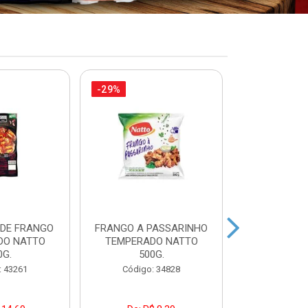
-29%
-21%
 DE FRANGO
FRANGO A PASSARINHO
FILEZINH
DO NATTO
TEMPERADO NATTO
EMPANAD
0G.
500G.
PAC7
: 43261
Código: 34828
Código: