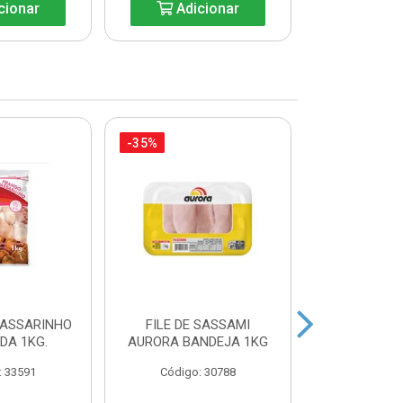
cionar
Adicionar
Adic
-35%
-27%
PASSARINHO
FILE DE SASSAMI
SOBRECOXA 
IDA 1KG.
AURORA BANDEJA 1KG
INDIVIDU
: 33591
Código: 30788
Código: