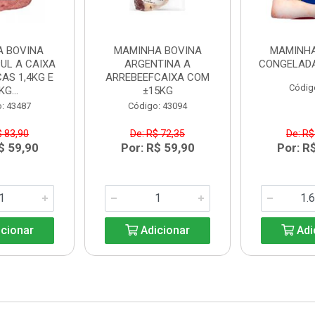
A BOVINA
MAMINHA BOVINA
MAMINHA
UL A CAIXA
ARGENTINA A
CONGELADA
AS 1,4KG E
ARREBEEFCAIXA COM
Códig
KG...
±15KG
: 43487
Código: 43094
$ 83,90
De: R$ 72,35
De: R$
$ 59,90
Por: R$ 59,90
Por: R
cionar
Adicionar
Adi