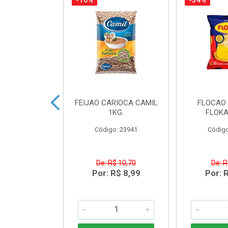
-16%
-34%
TO CREAM
FEIJAO CARIOCA CAMIL
FLOCAO 
 NORDESTE
1KG.
FLOKA
LAN300G
Código: 23941
Código
o: 43431
R$ 5,03
De: R$ 10,70
De: R
R$ 3,49
Por: R$ 8,99
Por: 