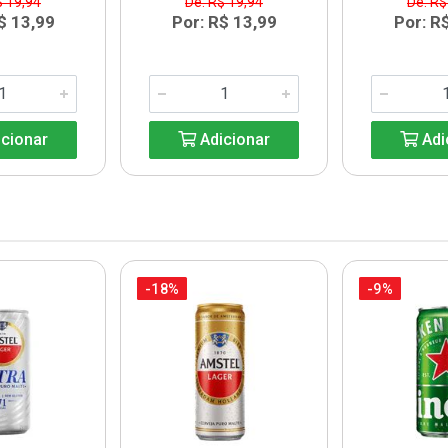
$ 19,94
De: R$ 19,94
De: R$
$ 13,99
Por: R$ 13,99
Por: R
cionar
Adicionar
Adi
-18%
-9%