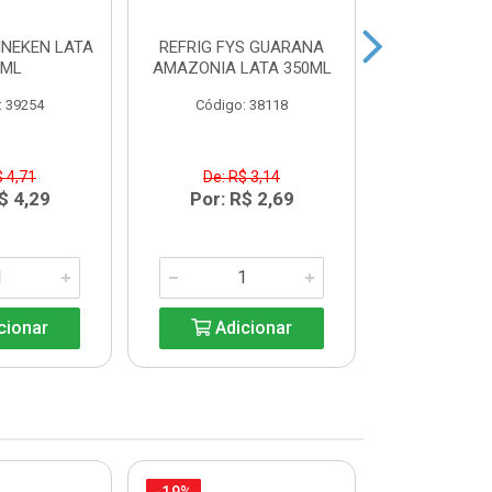
INEKEN LATA
REFRIG FYS GUARANA
REFRIG FYS
9ML
AMAZONIA LATA 350ML
PERA LAT
: 39254
Código: 38118
Código:
$ 4,71
De: R$ 3,14
De: R$
$ 4,29
Por: R$ 2,69
Por: R
cionar
Adicionar
Adic