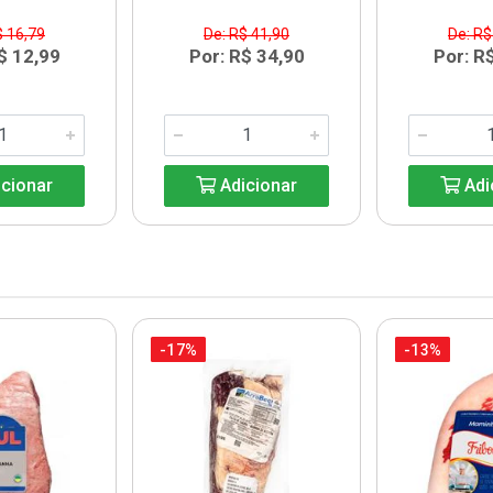
$ 16,79
De: R$ 41,90
De: R$
$ 12,99
Por: R$ 34,90
Por: R
cionar
Adicionar
Adi
-17%
-13%