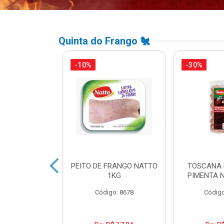
Quinta do Frango 🐔
-10%
-30%
A DE FRANGO
PEITO DE FRANGO NATTO
TOSCANA 
DUAL LEVO
1KG
PIMENTA 
o: 45738
Código: 8678
Código