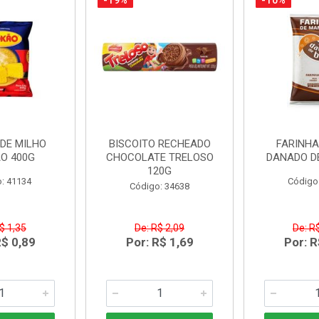
-19%
-10%
DE MILHO
BISCOITO RECHEADO
FARINH
O 400G
CHOCOLATE TRELOSO
DANADO D
120G
: 41134
Código
Código: 34638
$ 1,35
De: R$ 2,09
De: R
R$ 0,89
Por: R$ 1,69
Por: R