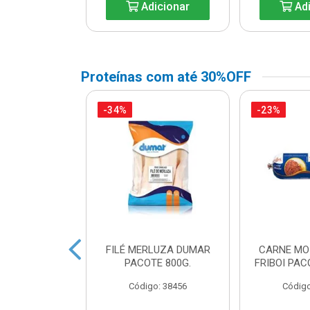
icionar
Adicionar
Adi
Proteínas com até 30%OFF
-34%
-23%
A DE FRANGO
FILÉ MERLUZA DUMAR
CARNE MO
DUAL LEVO
PACOTE 800G.
FRIBOI PAC
o: 45738
Código: 38456
Código