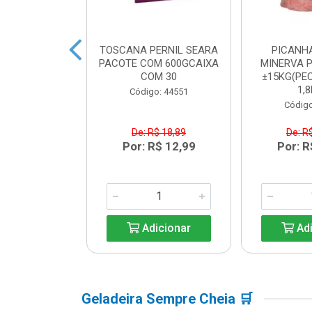
BACON SEARA
TOSCANA PERNIL SEARA
PICANH
M 600GCAIXA
PACOTE COM 600GCAIXA
MINERVA P
M 30
COM 30
±15KG(PEC
1,8
o: 44550
Código: 44551
Código
$ 17,84
De: R$ 18,89
De: R
R$ 12,99
Por: R$ 12,99
Por: R
icionar
Adicionar
Adi
Geladeira Sempre Cheia 🛒