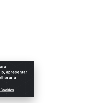
para
io, apresentar
elhorar a
 Cookies