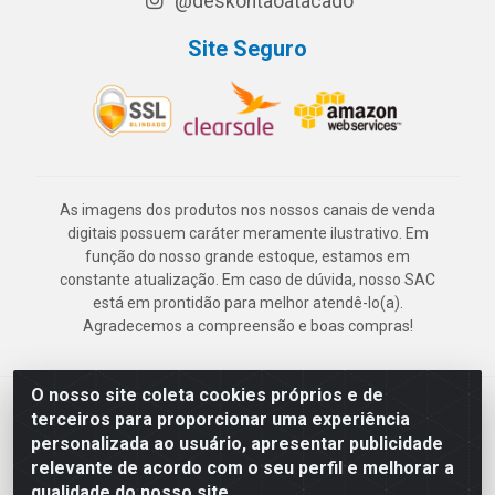
@deskontaoatacado
Site Seguro
As imagens dos produtos nos nossos canais de venda
digitais possuem caráter meramente ilustrativo. Em
função do nosso grande estoque, estamos em
constante atualização. Em caso de dúvida, nosso SAC
está em prontidão para melhor atendê-lo(a).
Agradecemos a compreensão e boas compras!
O nosso site coleta cookies próprios e de
Deskontão Atacado - Av. Marechal Mascarenhas de Morais, 2471 -
terceiros para proporcionar uma experiência
Imbiribeira - Recife/PE - CEP 51.150-001 - CNPJ 24.150.377/0003-
personalizada ao usuário, apresentar publicidade
57
relevante de acordo com o seu perfil e melhorar a
qualidade do nosso site.