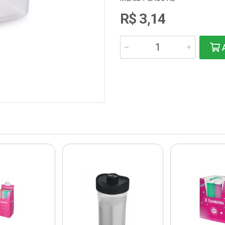
R$ 3,14
A