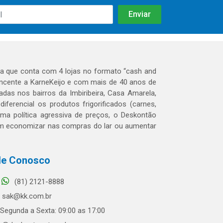
 que conta com 4 lojas no formato “cash and
tencente a KarneKeijo e com mais de 40 anos de
das nos bairros da Imbiribeira, Casa Amarela,
erencial os produtos frigorificados (carnes,
 uma política agressiva de preços, o Deskontão
dem economizar nas compras do lar ou aumentar
le Conosco
(81) 2121-8888
sak@kk.com.br
Segunda a Sexta: 09:00 as 17:00