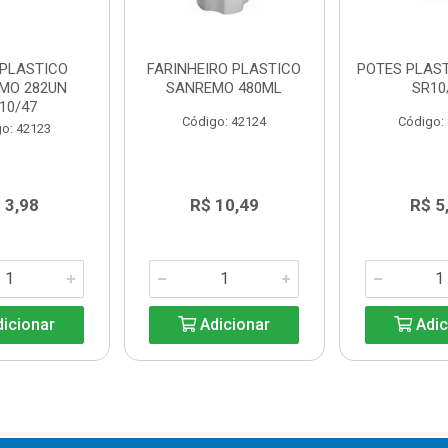
 PLASTICO
FARINHEIRO PLASTICO
POTES PLAS
MO 282UN
SANREMO 480ML
SR10
10/47
Código: 42124
Código:
o: 42123
 3,98
R$ 10,49
R$ 5
icionar
Adicionar
Adic