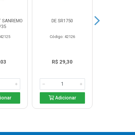
T SANREMO
DE SR1750
VERDE
/35
 42125
Código: 42126
Código: 42
,03
R$ 29,30
R$ 23,0
ionar
Adicionar
Adicio