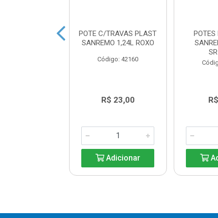
E PLASTICO
POTE C/TRAVAS PLAST
POTES
MO 32UN 785ML
SANREMO 1,24L ROXO
SANRE
SR
digo: 42165
Código: 42160
Códig
R$ 14,69
R$ 23,00
R$
Adicionar
Adicionar
Ad