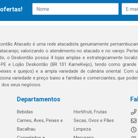
ofertas!
ontão Atacado é uma rede atacadista genuinamente pernambucana
 atacarejo, valorizando o atendimento no atacado e no varejo. Per
o, o Deskontão possui 4 lojas amplas e estrategicamente localiza
PE e Lojão Deskontão (BR 101 KarneKeijo), tendo como grande dif
peixes e queijos) e a ampla variedade de culinária oriental. Com
ciona variedade e preço baixo a famílias e comerciantes, que po
o dos seus negócios.
Departamentos
Fa
Bebidas
Hortifruti, Frutas
Carnes, Aves, Peixes e
Secas, Ovos e Pães
Bacalhau
Limpeza
Congelados e
Mercearia