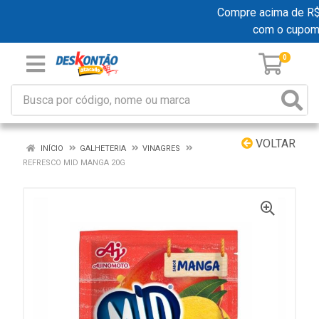
Compre acima de R$ 1
com o cupom
0
VOLTAR
INÍCIO
GALHETERIA
VINAGRES
REFRESCO MID MANGA 20G