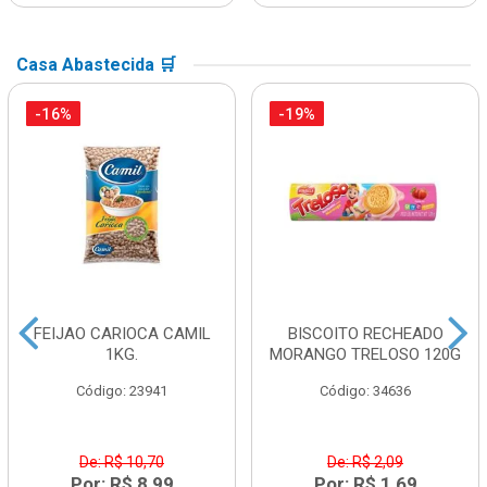
Casa Abastecida 🛒
-16%
-19%
FEIJAO CARIOCA CAMIL
BISCOITO RECHEADO
1KG.
MORANGO TRELOSO 120G
Código: 23941
Código: 34636
De: R$ 10,70
De: R$ 2,09
Por: R$ 8,99
Por: R$ 1,69