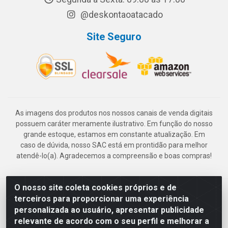
@deskontaoatacado
Site Seguro
As imagens dos produtos nos nossos canais de venda digitais
possuem caráter meramente ilustrativo. Em função do nosso
grande estoque, estamos em constante atualização. Em
caso de dúvida, nosso SAC está em prontidão para melhor
atendê-lo(a). Agradecemos a compreensão e boas compras!
O nosso site coleta cookies próprios e de
Deskontão Atacado - Av. Marechal Mascarenhas de Morais, 2471 -
terceiros para proporcionar uma experiência
Imbiribeira - Recife/PE - CEP 51.150-001 - CNPJ 24.150.377/0003-
personalizada ao usuário, apresentar publicidade
57
relevante de acordo com o seu perfil e melhorar a