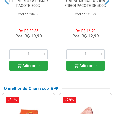
FILÉ MERLUZA DUMAR
CARNE MOIDA BOVINA
PACOTE 800G.
FRIBOI PACOTE DE 500G.
Código: 38456
Código: 41373
De: R$ 30,35
De: R$ 16,79
Por: R$ 19,90
Por: R$ 12,99
Adicionar
Adicionar
O melhor do Churrasco 🔥🥩
-31%
-29%