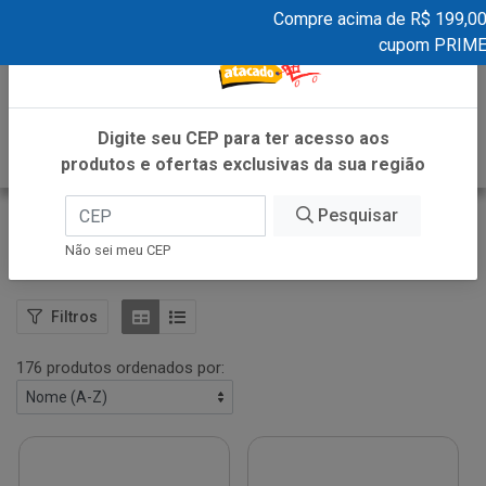
Compre acima de R$ 199,00 e ga
×
cupom PRIMEIR
0
Digite seu CEP para ter acesso aos
produtos e ofertas exclusivas da sua região
Pesquisar
Bebidas Não Alcóolicas
Não sei meu CEP
VOLTAR
INÍCIO
BEBIDAS
BEBIDAS NÃO ALCÓOLICAS
Filtros
176 produtos ordenados por: