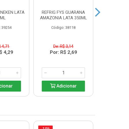
INEKEN LATA
REFRIG FYS GUARANA
REFRIG FYS
9ML
AMAZONIA LATA 350ML
PERA LAT
: 39254
Código: 38118
Código:
$ 4,71
De: R$ 3,14
De: R$
$ 4,29
Por: R$ 2,69
Por: R
cionar
Adicionar
Adic