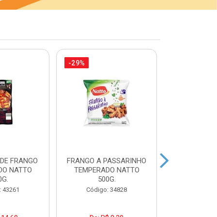
-29%
-21%
 DE FRANGO
FRANGO A PASSARINHO
FILEZINH
DO NATTO
TEMPERADO NATTO
EMPANAD
0G.
500G.
PAC7
: 43261
Código: 34828
Código: