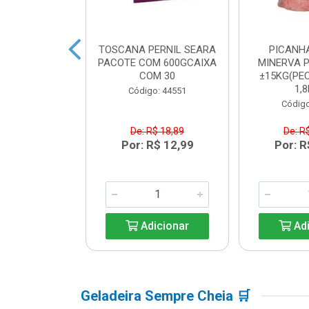
BACON SEARA
TOSCANA PERNIL SEARA
PICANH
M 600GCAIXA
PACOTE COM 600GCAIXA
MINERVA P
M 30
COM 30
±15KG(PEC
1,8
o: 44550
Código: 44551
Código
$ 17,84
De: R$ 18,89
De: R
R$ 12,99
Por: R$ 12,99
Por: R
icionar
Adicionar
Adi
Geladeira Sempre Cheia 🛒