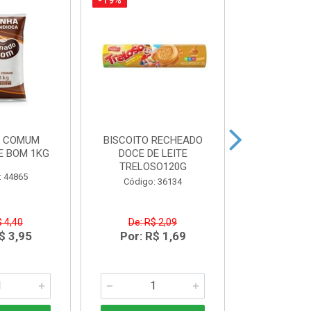
-19%
-14%
A COMUM
BISCOITO RECHEADO
CREME DE LE
E BOM 1KG
DOCE DE LEITE
20
TRELOSO120G
: 44865
Código
Código: 36134
$ 4,40
De: R$ 2,09
De: R$
$ 3,95
Por: R$ 1,69
Por: R