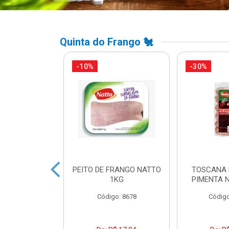
Quinta do Frango 🐔
-10%
-30%
A DE FRANGO
PEITO DE FRANGO NATTO
TOSCANA 
DUAL LEVO
1KG
PIMENTA 
o: 45738
Código: 8678
Código