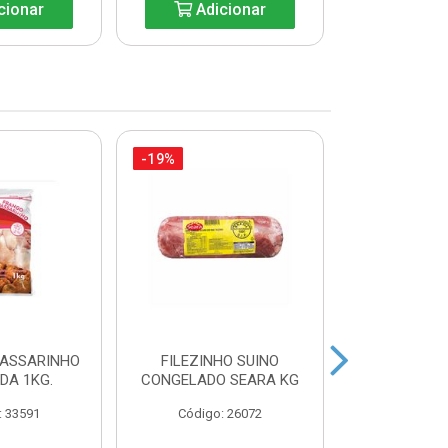
cionar
Adicionar
Adic
-19%
-35%
PASSARINHO
FILEZINHO SUINO
FILE DE 
IDA 1KG.
CONGELADO SEARA KG
AURORA BA
: 33591
Código: 26072
Código: