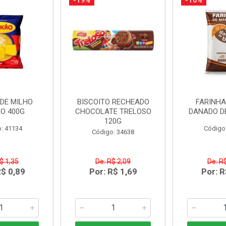
-19%
-10%
DE MILHO
BISCOITO RECHEADO
FARINH
O 400G
CHOCOLATE TRELOSO
DANADO D
120G
: 41134
Código
Código: 34638
$ 1,35
De: R$ 2,09
De: R
R$ 0,89
Por: R$ 1,69
Por: R