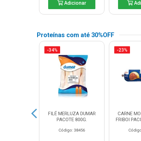
icionar
Adicionar
Adi
Proteínas com até 30%OFF
-34%
-23%
CA SUINA
FILÉ MERLUZA DUMAR
CARNE MO
A AURORA KG
PACOTE 800G.
FRIBOI PAC
o: 33344
Código: 38456
Código