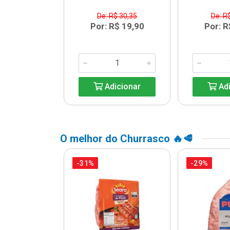
$ 20,99
De: R$ 30,35
De: R
R$ 15,99
Por: R$ 19,90
Por: R
icionar
Adicionar
Adi
O melhor do Churrasco 🔥🥩
-31%
-29%