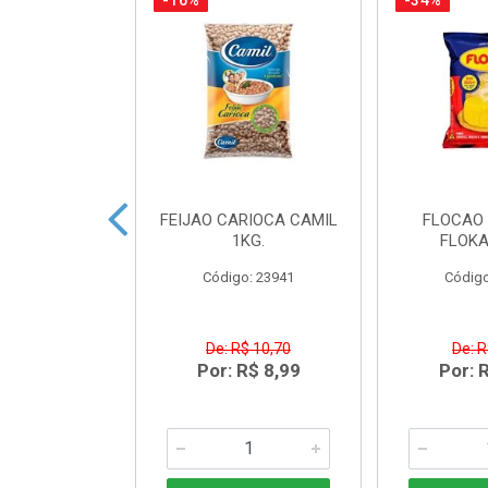
-16%
-34%
TO CREAM
FEIJAO CARIOCA CAMIL
FLOCAO 
 NORDESTE
1KG.
FLOKA
LAN300G
Código: 23941
Código
o: 43431
R$ 5,03
De: R$ 10,70
De: R
R$ 3,49
Por: R$ 8,99
Por: 