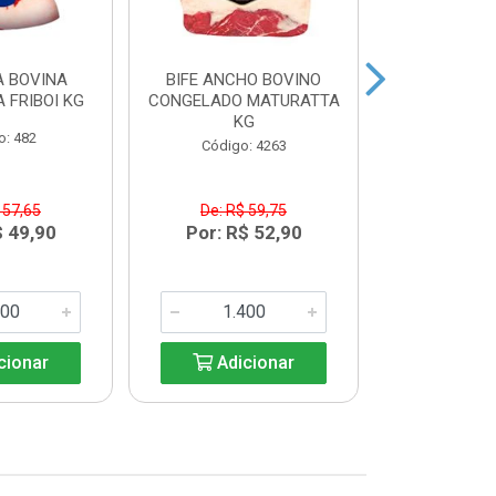
 BOVINA
BIFE ANCHO BOVINO
MAMINHA
 FRIBOI KG
CONGELADO MATURATTA
CONGELADA 
KG
K
o: 482
Código: 4263
Código:
 57,65
De: R$ 59,75
De: R$
$ 49,90
Por: R$ 52,90
Por: R$
cionar
Adicionar
Adic