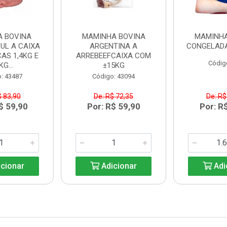
A BOVINA
MAMINHA BOVINA
MAMINHA
UL A CAIXA
ARGENTINA A
CONGELADA
AS 1,4KG E
ARREBEEFCAIXA COM
Códig
KG...
±15KG
: 43487
Código: 43094
$ 83,90
De: R$ 72,35
De: R$
$ 59,90
Por: R$ 59,90
Por: R
cionar
Adicionar
Adi