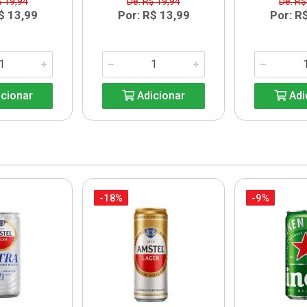
$ 19,94
De: R$ 19,94
De: R$
$ 13,99
Por: R$ 13,99
Por: R
cionar
Adicionar
Adi
-18%
-9%