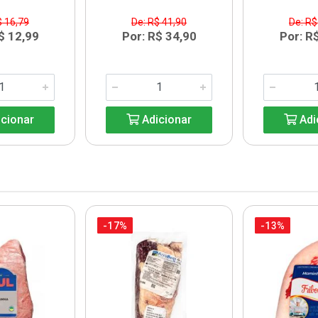
$ 16,79
De: R$ 41,90
De: R$
$ 12,99
Por: R$ 34,90
Por: R
cionar
Adicionar
Adi
-17%
-13%