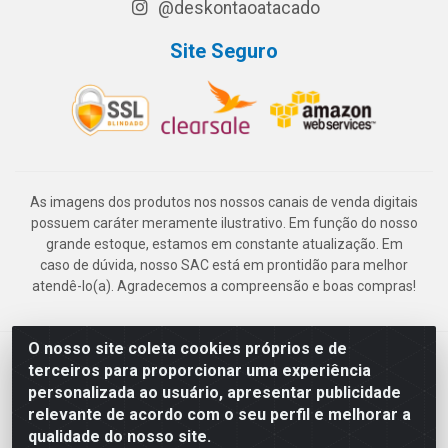
@deskontaoatacado
Site Seguro
As imagens dos produtos nos nossos canais de venda digitais
possuem caráter meramente ilustrativo. Em função do nosso
grande estoque, estamos em constante atualização. Em
caso de dúvida, nosso SAC está em prontidão para melhor
atendê-lo(a). Agradecemos a compreensão e boas compras!
O nosso site coleta cookies próprios e de
Deskontão Atacado - Av. Marechal Mascarenhas de Morais, 2471 -
terceiros para proporcionar uma experiência
Imbiribeira - Recife/PE - CEP 51.150-001 - CNPJ 24.150.377/0003-
personalizada ao usuário, apresentar publicidade
57
relevante de acordo com o seu perfil e melhorar a
qualidade do nosso site.