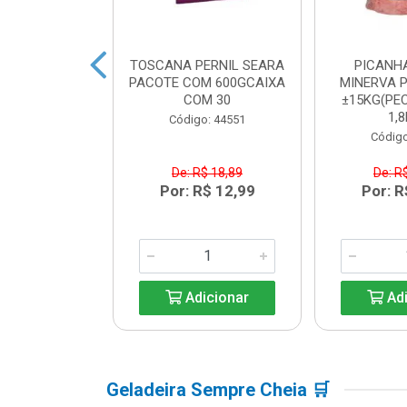
BACON SEARA
TOSCANA PERNIL SEARA
PICANH
M 600GCAIXA
PACOTE COM 600GCAIXA
MINERVA P
M 30
COM 30
±15KG(PEC
1,8
o: 44550
Código: 44551
Código
$ 17,84
De: R$ 18,89
De: R
R$ 12,99
Por: R$ 12,99
Por: R
icionar
Adicionar
Adi
Geladeira Sempre Cheia 🛒