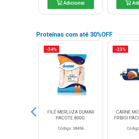
icionar
Adicionar
Adi
Proteínas com até 30%OFF
-34%
-23%
A DE FRANGO
FILÉ MERLUZA DUMAR
CARNE MO
DUAL LEVO
PACOTE 800G.
FRIBOI PAC
o: 45738
Código: 38456
Código