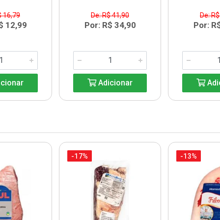
$ 16,79
De: R$ 41,90
De: R$
$ 12,99
Por: R$ 34,90
Por: R
cionar
Adicionar
Adi
-17%
-13%