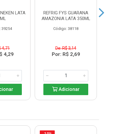
INEKEN LATA
REFRIG FYS GUARANA
REFRIG FYS
9ML
AMAZONIA LATA 350ML
PERA LAT
: 39254
Código: 38118
Código:
$ 4,71
De: R$ 3,14
De: R$
$ 4,29
Por: R$ 2,69
Por: R
cionar
Adicionar
Adic