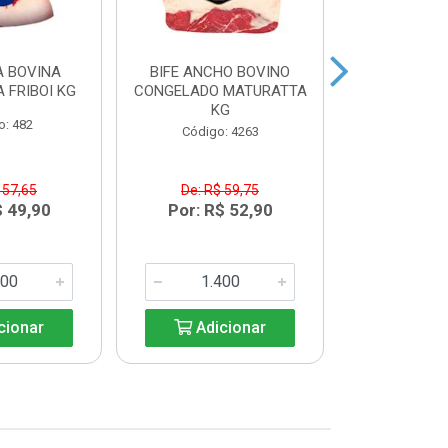
 BOVINA
BIFE ANCHO BOVINO
MAMINHA
 FRIBOI KG
CONGELADO MATURATTA
CONGELADA 
KG
K
o: 482
Código: 4263
Código:
 57,65
De: R$ 59,75
De: R$
$ 49,90
Por: R$ 52,90
Por: R$
cionar
Adicionar
Adic