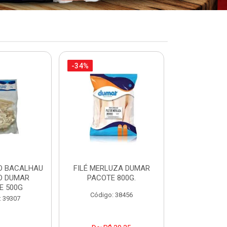
-34%
-17%
O BACALHAU
FILÉ MERLUZA DUMAR
FILÉ DE PEI
O DUMAR
PACOTE 800G.
DUMAR PAC
E 500G
Código: 38456
Código:
: 39307