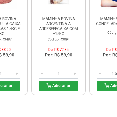
A BOVINA
MAMINHA BOVINA
MAMINHA
UL A CAIXA
ARGENTINA A
CONGELADA
AS 1,4KG E
ARREBEEFCAIXA COM
Códig
KG...
±15KG
: 43487
Código: 43094
$ 83,90
De: R$ 72,35
De: R$
$ 59,90
Por: R$ 59,90
Por: R
cionar
Adicionar
Adi