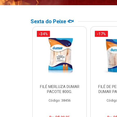
Sexta do Peixe 🐟
-34%
-17%
PO BACALHAU
FILÉ MERLUZA DUMAR
FILÉ DE PE
DO DUMAR
PACOTE 800G.
DUMAR PA
TE 500G
Código: 38456
Código
o: 39307