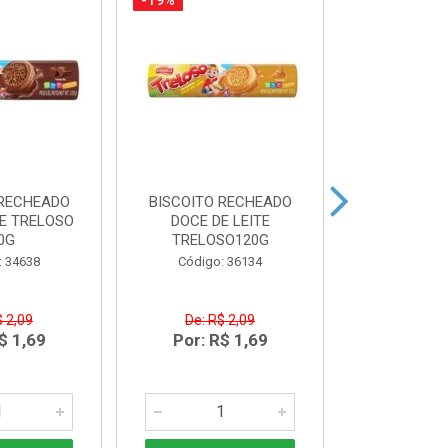
-19%
-10%
 RECHEADO
BISCOITO RECHEADO
FARINHA
E TRELOSO
DOCE DE LEITE
DANADO DE
0G
TRELOSO120G
Código:
: 34638
Código: 36134
$ 2,09
De: R$ 2,09
De: R$
$ 1,69
Por: R$ 1,69
Por: R