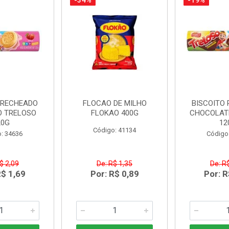
-34%
-19%
 RECHEADO
FLOCAO DE MILHO
BISCOITO
 TRELOSO
FLOKAO 400G
CHOCOLAT
20G
12
Código: 41134
: 34636
Código
$ 2,09
De: R$ 1,35
De: R
R$ 1,69
Por: R$ 0,89
Por: R