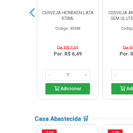
 HEINEKEN
CERVEJA HEINEKEN LATA
CERVEJA A
ECK 250ML
473ML
SEM GLUTE
o: 33203
Código: 45948
Código
R$ 6,08
De: R$ 7,34
De: R
R$ 5,39
Por: R$ 6,49
Por: 
icionar
Adicionar
Adi
Casa Abastecida 🛒