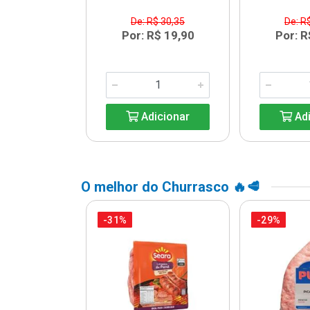
$ 13,64
De: R$ 30,35
De: R
R$ 9,99
Por: R$ 19,90
Por: R
icionar
Adicionar
Adi
O melhor do Churrasco 🔥🥩
-31%
-29%