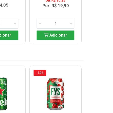
De: R$ 30,35
De: R$
4,05
Por: R$ 19,90
Por: R$
cionar
Adicionar
Adic
-14%
-14%