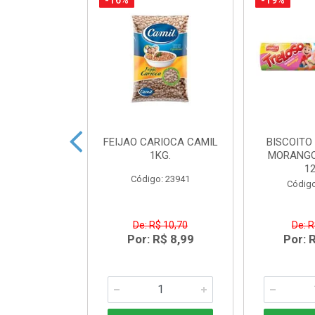
-16%
-19%
ACTEA YOPRO
FEIJAO CARIOCA CAMIL
BISCOITO
 EDGE 250ML
1KG.
MORANGO
1
o: 41468
Código: 23941
Código
R$ 8,91
De: R$ 10,70
De: R
R$ 6,99
Por: R$ 8,99
Por: 