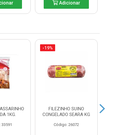
cionar
Adicionar
Adic
-19%
-35%
PASSARINHO
FILEZINHO SUINO
FILE DE 
IDA 1KG.
CONGELADO SEARA KG
AURORA BA
: 33591
Código: 26072
Código: