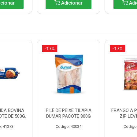
cionar
Adicionar
Adi
-17%
-17%
IDA BOVINA
FILÉ DE PEIXE TILÁPIA
FRANGO A 
OTE DE 500G.
DUMAR PACOTE 800G
ZIP LEV
: 41373
Código: 40034
Código