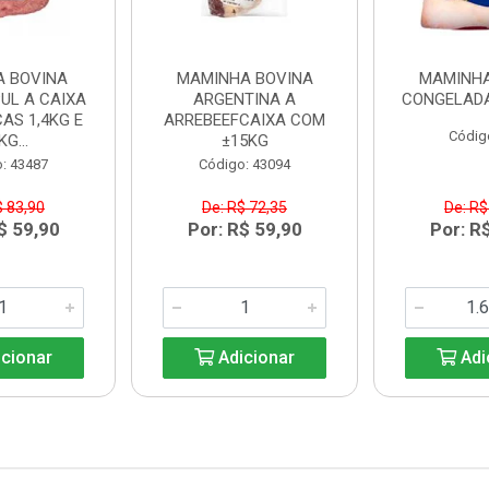
A BOVINA
MAMINHA BOVINA
MAMINHA
UL A CAIXA
ARGENTINA A
CONGELADA
AS 1,4KG E
ARREBEEFCAIXA COM
Códig
KG...
±15KG
: 43487
Código: 43094
$ 83,90
De: R$ 72,35
De: R$
$ 59,90
Por: R$ 59,90
Por: R
cionar
Adicionar
Adi