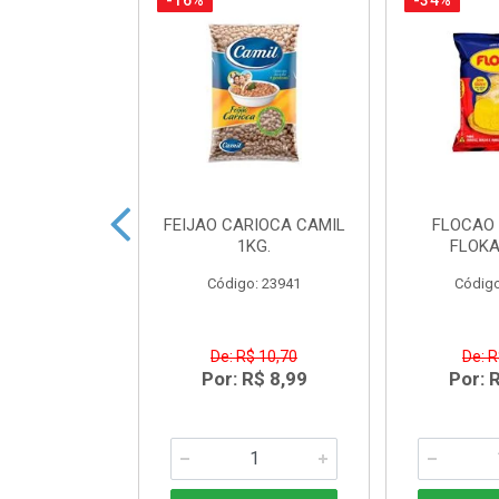
-16%
-34%
TO CREAM
FEIJAO CARIOCA CAMIL
FLOCAO 
 NORDESTE
1KG.
FLOKA
LAN300G
Código: 23941
Código
o: 43431
R$ 5,03
De: R$ 10,70
De: R
R$ 3,49
Por: R$ 8,99
Por: 