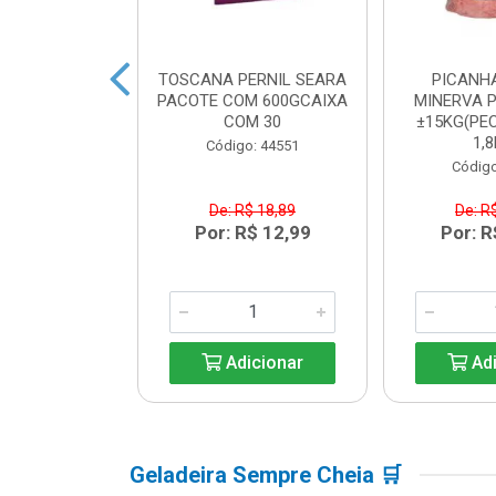
BACON SEARA
TOSCANA PERNIL SEARA
PICANH
M 600GCAIXA
PACOTE COM 600GCAIXA
MINERVA P
M 30
COM 30
±15KG(PEC
1,8
o: 44550
Código: 44551
Código
$ 17,84
De: R$ 18,89
De: R
R$ 12,99
Por: R$ 12,99
Por: R
icionar
Adicionar
Adi
Geladeira Sempre Cheia 🛒