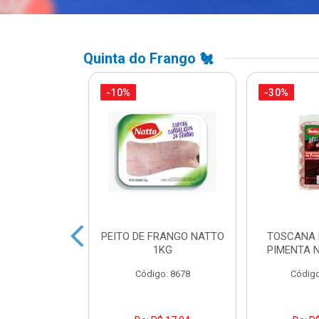
Quinta do Frango 🐔
-10%
-30%
A DE FRANGO
PEITO DE FRANGO NATTO
TOSCANA 
DUAL LEVO
1KG
PIMENTA 
o: 45738
Código: 8678
Código