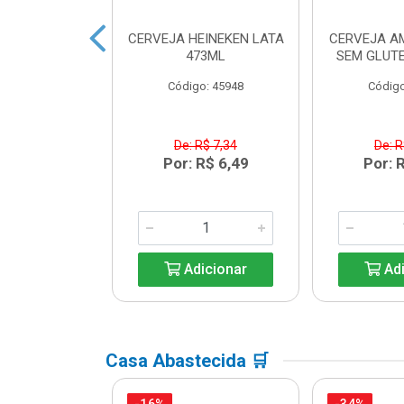
 HEINEKEN
CERVEJA HEINEKEN LATA
CERVEJA A
ECK 250ML
473ML
SEM GLUTE
o: 33203
Código: 45948
Código
R$ 6,08
De: R$ 7,34
De: R
R$ 5,39
Por: R$ 6,49
Por: 
icionar
Adicionar
Adi
Casa Abastecida 🛒