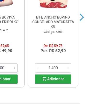
 BOVINA
BIFE ANCHO BOVINO
MAMINHA
 FRIBOI KG
CONGELADO MATURATTA
CONGELADA 
KG
K
o: 482
Código: 4263
Código:
 57,65
De: R$ 59,75
De: R$
$ 49,90
Por: R$ 52,90
Por: R$
cionar
Adicionar
Adic