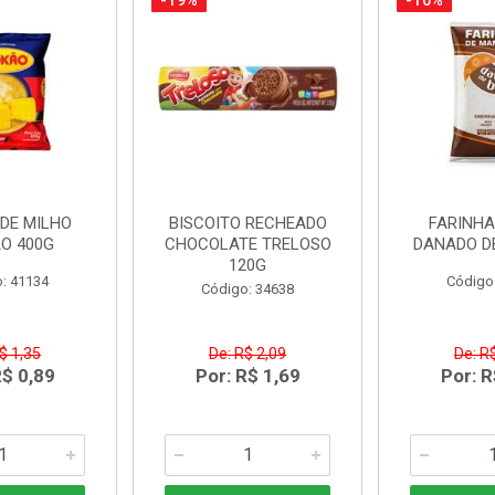
-19%
-10%
DE MILHO
BISCOITO RECHEADO
FARINH
O 400G
CHOCOLATE TRELOSO
DANADO D
120G
: 41134
Código
Código: 34638
$ 1,35
De: R$ 2,09
De: R
R$ 0,89
Por: R$ 1,69
Por: R