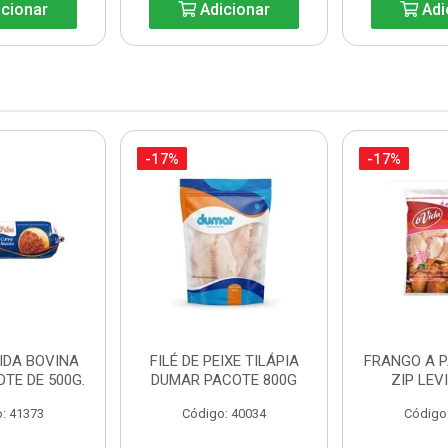
cionar
Adicionar
Adi
-17%
-17%
IDA BOVINA
FILÉ DE PEIXE TILÁPIA
FRANGO A 
OTE DE 500G.
DUMAR PACOTE 800G
ZIP LEV
: 41373
Código: 40034
Código