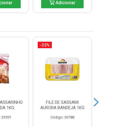
cionar
Adicionar
Adic
-35%
-27%
PASSARINHO
FILE DE SASSAMI
SOBRECOXA 
IDA 1KG.
AURORA BANDEJA 1KG
INDIVIDU
: 33591
Código: 30788
Código: