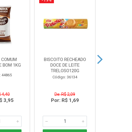
-19%
-14%
A COMUM
BISCOITO RECHEADO
CREME DE LE
E BOM 1KG
DOCE DE LEITE
20
TRELOSO120G
: 44865
Código
Código: 36134
$ 4,40
De: R$ 2,09
De: R$
$ 3,95
Por: R$ 1,69
Por: R