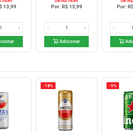
$ 19,94
De: R$ 19,94
De: R$
$ 13,99
Por: R$ 13,99
Por: R
cionar
Adicionar
Adi
-18%
-9%