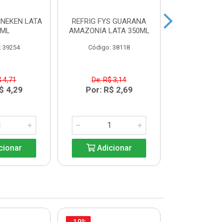
INEKEN LATA
REFRIG FYS GUARANA
REFRIG FYS
9ML
AMAZONIA LATA 350ML
PERA LAT
: 39254
Código: 38118
Código:
$ 4,71
De: R$ 3,14
De: R$
$ 4,29
Por: R$ 2,69
Por: R
cionar
Adicionar
Adic