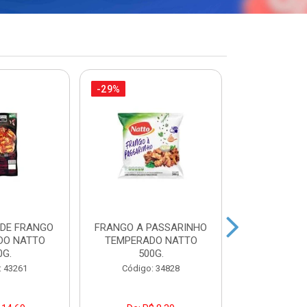
-29%
-21%
 DE FRANGO
FRANGO A PASSARINHO
FILEZINH
DO NATTO
TEMPERADO NATTO
EMPANAD
0G.
500G.
PAC7
: 43261
Código: 34828
Código: