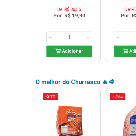
$ 13,64
De: R$ 30,35
De: R
R$ 9,99
Por: R$ 19,90
Por: R
icionar
Adicionar
Adi
O melhor do Churrasco 🔥🥩
-31%
-29%