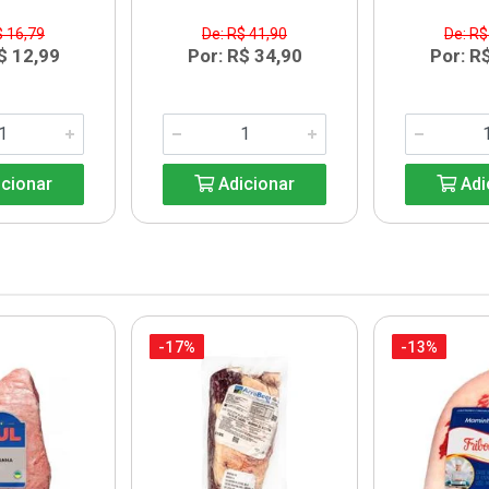
$ 16,79
De: R$ 41,90
De: R$
$ 12,99
Por: R$ 34,90
Por: R
cionar
Adicionar
Adi
-17%
-13%