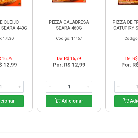
E QUEIJO
PIZZA CALABRESA
PIZZA DE 
 SEARA 440G
SEARA 460G
CATUPIRY 
: 17530
Código: 14457
Código
$ 16,79
De: R$ 16,79
De: R$
$ 12,99
Por: R$ 12,99
Por: R
cionar
Adicionar
Adi