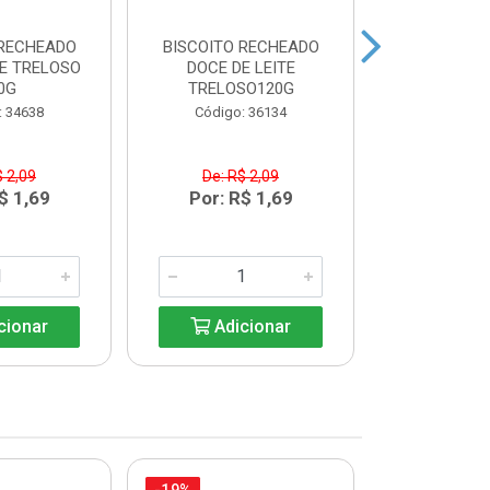
 RECHEADO
BISCOITO RECHEADO
FARINHA
E TRELOSO
DOCE DE LEITE
DANADO DE
0G
TRELOSO120G
Código:
: 34638
Código: 36134
$ 2,09
De: R$ 2,09
De: R$
$ 1,69
Por: R$ 1,69
Por: R
cionar
Adicionar
Adic