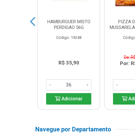
A COM SAL
HAMBURGUER MISTO
PIZZA D
 POTE 200G
PERDIGAO 56G
MUSSARELA
o: 9198
Código: 19248
Código
$ 10,49
De: R
R$ 35,90
R$ 8,49
Por: R
icionar
Adicionar
Adi
Navegue por Departamento