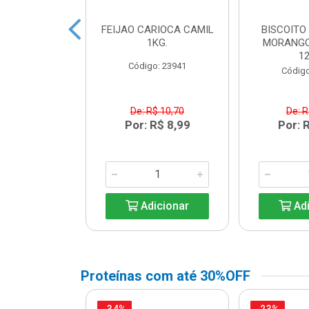
ACTEA YOPRO
FEIJAO CARIOCA CAMIL
BISCOITO
 EDGE 250ML
1KG.
MORANGO
1
o: 41468
Código: 23941
Código
R$ 8,91
De: R$ 10,70
De: R
R$ 6,99
Por: R$ 8,99
Por: 
icionar
Adicionar
Adi
Proteínas com até 30%OFF