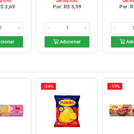
$ 4,40
De: R$ 4,40
De: R
R$ 3,69
Por: R$ 3,59
Por: R
cionar
Adicionar
Adi
-34%
-19%