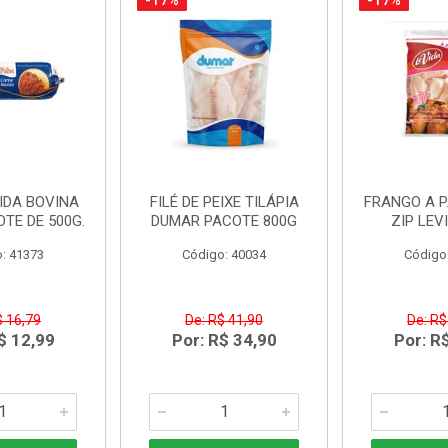
-17%
-17%
IDA BOVINA
FILÉ DE PEIXE TILÁPIA
FRANGO A 
OTE DE 500G.
DUMAR PACOTE 800G
ZIP LEV
: 41373
Código: 40034
Código
$ 16,79
De: R$ 41,90
De: R$
$ 12,99
Por: R$ 34,90
Por: R