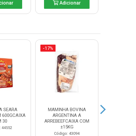
cionar
Adicionar
Adic
-17%
-12%
A SEARA
MAMINHA BOVINA
HAMBURGUE
 600GCAIXA
ARGENTINA A
CARAPRE
 30
ARREBEEFCAIXA COM
Código:
±15KG
: 44552
Código: 43094