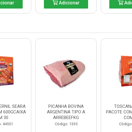
cionar
Adicionar
Adi
ERNIL SEARA
PICANHA BOVINA
TOSCAN
M 600GCAIXA
ARGENTINA TIPO A
PACOTE COM
M 30
ARREBEEFKG
COM
: 44551
Código: 1335
Código