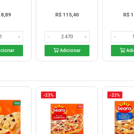
18,89
R$ 115,40
R$ 1
cionar
Adicionar
Adi
-23%
-23%