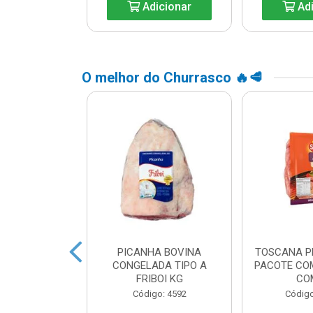
icionar
Adicionar
Adi
O melhor do Churrasco 🔥🥩
CHIMI SEARA
PICANHA BOVINA
TOSCANA P
M 600GCAIXA
CONGELADA TIPO A
PACOTE CO
M 30
FRIBOI KG
CO
o: 44548
Código: 4592
Código