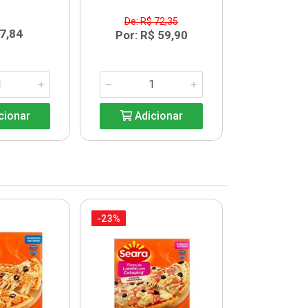
De: R$ 72,35
De: R$
7,84
Por: R$ 59,90
Por: R
cionar
Adicionar
Adic
-23%
-34%