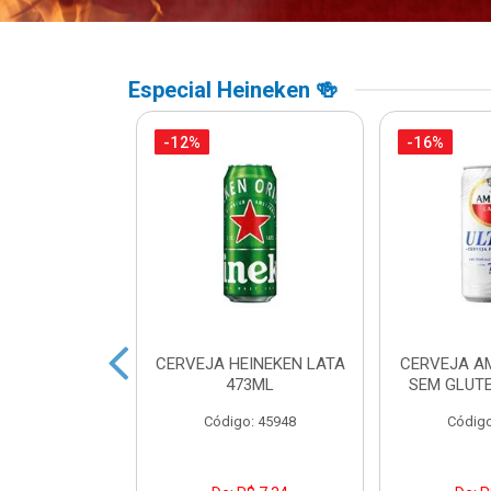
Especial Heineken 🍻
-12%
-16%
 HEINEKEN
CERVEJA HEINEKEN LATA
CERVEJA A
ECK 250ML
473ML
SEM GLUTE
o: 33203
Código: 45948
Código