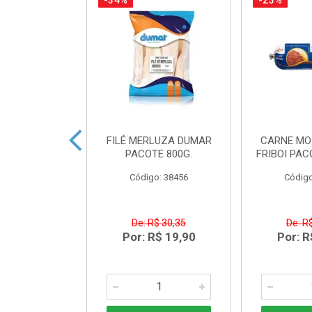
-34%
-23%
CA SUINA
FILÉ MERLUZA DUMAR
CARNE MO
A AURORA KG
PACOTE 800G.
FRIBOI PAC
o: 33344
Código: 38456
Código
$ 20,99
De: R$ 30,35
De: R
R$ 15,99
Por: R$ 19,90
Por: R