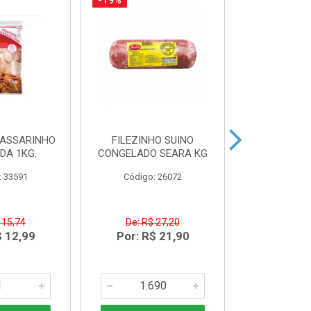
-19%
-35%
PASSARINHO
FILEZINHO SUINO
FILE DE 
IDA 1KG.
CONGELADO SEARA KG
AURORA BA
: 33591
Código: 26072
Código:
 15,74
De: R$ 27,20
De: R$
$ 12,99
Por: R$ 21,90
Por: R$