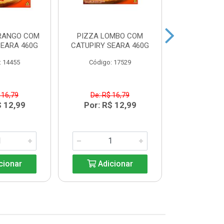
FRANGO COM
PIZZA LOMBO COM
CALABRE
SEARA 460G
CATUPIRY SEARA 460G
DEFUMADA S
: 14455
Código: 17529
Código:
 16,79
De: R$ 16,79
De: R$
$ 12,99
Por: R$ 12,99
Por: R
cionar
Adicionar
Adic