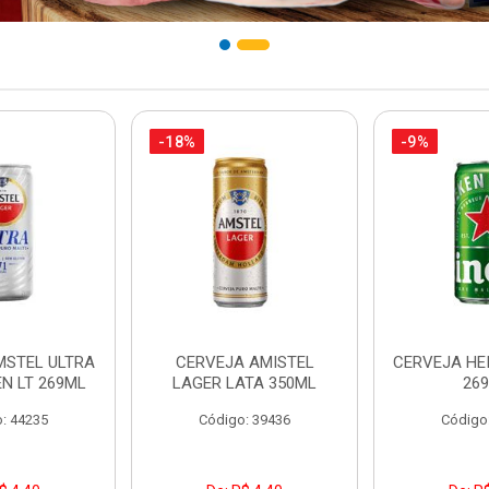
-18%
-9%
MSTEL ULTRA
CERVEJA AMISTEL
CERVEJA HE
N LT 269ML
LAGER LATA 350ML
26
: 44235
Código: 39436
Código