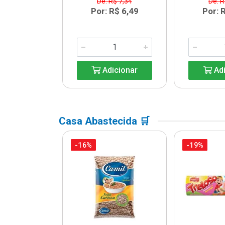
R$ 6,08
De: R$ 7,34
De: R
R$ 5,39
Por: R$ 6,49
Por: 
icionar
Adicionar
Adi
Casa Abastecida 🛒
-16%
-19%