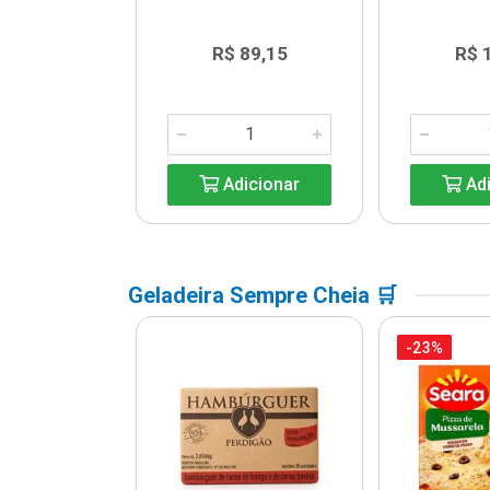
17,84
R$ 89,15
R$ 
icionar
Adicionar
Adi
Geladeira Sempre Cheia 🛒
-23%