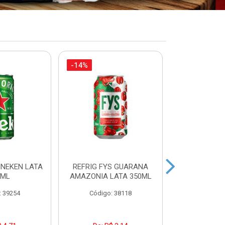
-14%
-14%
INEKEN LATA
REFRIG FYS GUARANA
REFRIG FYS
9ML
AMAZONIA LATA 350ML
PERA LAT
: 39254
Código: 38118
Código: