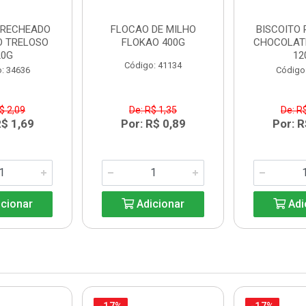
 RECHEADO
FLOCAO DE MILHO
BISCOITO
 TRELOSO
FLOKAO 400G
CHOCOLAT
20G
12
Código: 41134
: 34636
Código
$ 2,09
De: R$ 1,35
De: R
R$ 1,69
Por: R$ 0,89
Por: R
cionar
Adicionar
Adi