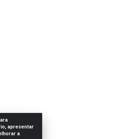
para
io, apresentar
elhorar a