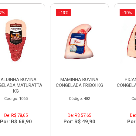
12%
-13%
-10%
RALDINHA BOVINA
MAMINHA BOVINA
PICA
GELADA MATURATTA
CONGELADA FRIBOI KG
CONGEL
KG
Código: 1065
Código: 482
Có
De: R$ 78,65
De: R$ 57,65
De:
Por: R$ 68,90
Por: R$ 49,90
Por