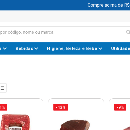
Compre acima de R$ 199
a
Bebidas
Higiene, Beleza e Bebê
Utilidad
S
11%
-13%
-9%