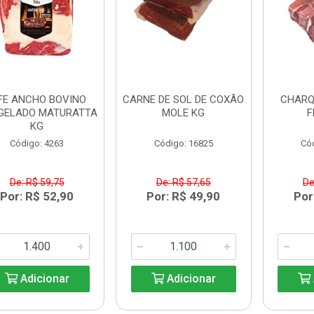
FE ANCHO BOVINO
CARNE DE SOL DE COXÃO
CHARQ
GELADO MATURATTA
MOLE KG
F
KG
Código: 4263
Código: 16825
Có
De: R$ 59,75
De: R$ 57,65
De
Por: R$ 52,90
Por: R$ 49,90
Por
Adicionar
Adicionar