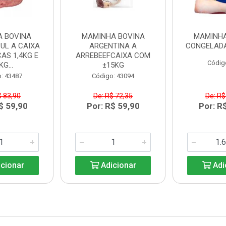
A BOVINA
MAMINHA BOVINA
MAMINHA
UL A CAIXA
ARGENTINA A
CONGELADA
AS 1,4KG E
ARREBEEFCAIXA COM
Códig
KG...
±15KG
: 43487
Código: 43094
$ 83,90
De: R$ 72,35
De: R$
$ 59,90
Por: R$ 59,90
Por: R
cionar
Adicionar
Adi