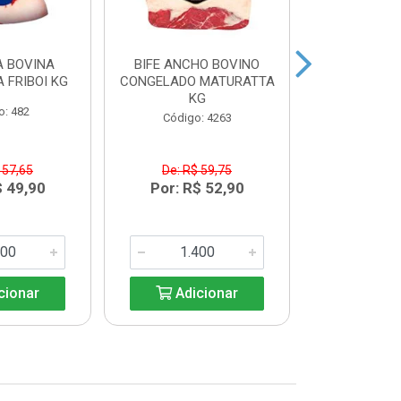
 BOVINA
BIFE ANCHO BOVINO
MAMINHA
 FRIBOI KG
CONGELADO MATURATTA
CONGELADA 
KG
K
o: 482
Código: 4263
Código:
 57,65
De: R$ 59,75
De: R$
$ 49,90
Por: R$ 52,90
Por: R$
cionar
Adicionar
Adic