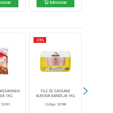
cionar
Adicionar
Adic
-35%
-27%
PASSARINHO
FILE DE SASSAMI
SOBRECOXA 
IDA 1KG.
AURORA BANDEJA 1KG
INDIVIDU
: 33591
Código: 30788
Código: