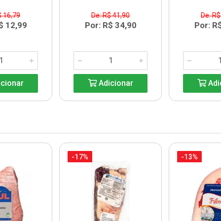
$ 16,79
De: R$ 41,90
De: R$
$ 12,99
Por: R$ 34,90
Por: R
cionar
Adicionar
Adi
-17%
-13%