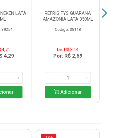
INEKEN LATA
REFRIG FYS GUARANA
REFRIG FYS
9ML
AMAZONIA LATA 350ML
PERA LAT
: 39254
Código: 38118
Código:
$ 4,71
De: R$ 3,14
De: R$
$ 4,29
Por: R$ 2,69
Por: R
cionar
Adicionar
Adic