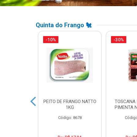
Quinta do Frango 🐔
-10%
-30%
A DE FRANGO
PEITO DE FRANGO NATTO
TOSCANA 
DUAL LEVO
1KG
PIMENTA 
o: 45738
Código: 8678
Código