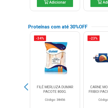
icionar
Adicionar
Adi
Proteínas com até 30%OFF
-34%
-23%
A DE FRANGO
FILÉ MERLUZA DUMAR
CARNE MO
DUAL LEVO
PACOTE 800G.
FRIBOI PAC
o: 45738
Código: 38456
Código