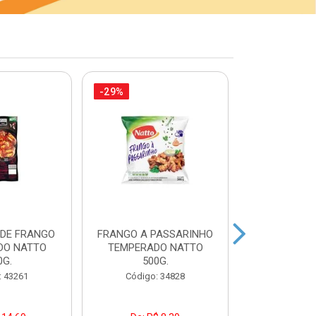
-29%
-21%
 DE FRANGO
FRANGO A PASSARINHO
FILEZINH
DO NATTO
TEMPERADO NATTO
EMPANAD
0G.
500G.
PAC7
: 43261
Código: 34828
Código: