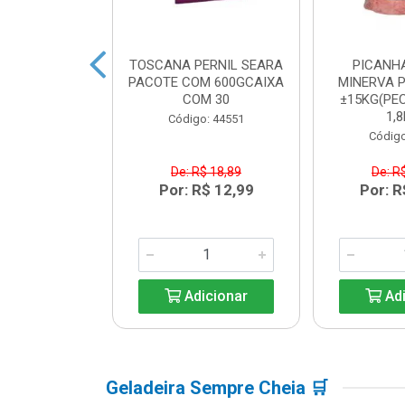
BACON SEARA
TOSCANA PERNIL SEARA
PICANH
M 600GCAIXA
PACOTE COM 600GCAIXA
MINERVA P
M 30
COM 30
±15KG(PEC
1,8
o: 44550
Código: 44551
Código
$ 17,84
De: R$ 18,89
De: R
R$ 12,99
Por: R$ 12,99
Por: R
icionar
Adicionar
Adi
Geladeira Sempre Cheia 🛒