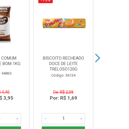
-19%
-14%
A COMUM
BISCOITO RECHEADO
CREME DE LE
E BOM 1KG
DOCE DE LEITE
20
TRELOSO120G
: 44865
Código
Código: 36134
$ 4,40
De: R$ 2,09
De: R$
$ 3,95
Por: R$ 1,69
Por: R