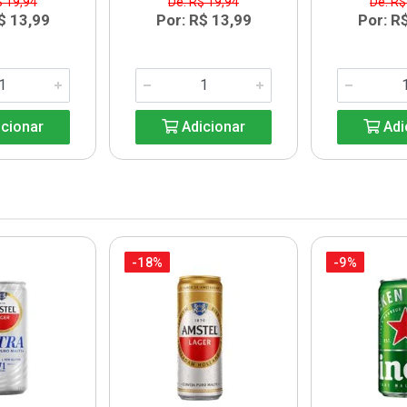
$ 19,94
De: R$ 19,94
De: R$
$ 13,99
Por: R$ 13,99
Por: R
cionar
Adicionar
Adi
-18%
-9%