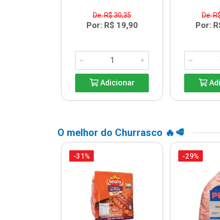
$ 13,64
De: R$ 30,35
De: R
R$ 9,99
Por: R$ 19,90
Por: R
icionar
Adicionar
Adi
O melhor do Churrasco 🔥🥩
-31%
-29%