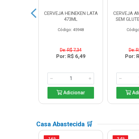
 HEINEKEN
CERVEJA HEINEKEN LATA
CERVEJA A
ECK 250ML
473ML
SEM GLUTE
o: 33203
Código: 45948
Código
R$ 6,08
De: R$ 7,34
De: R
R$ 5,39
Por: R$ 6,49
Por: 
icionar
Adicionar
Adi
Casa Abastecida 🛒