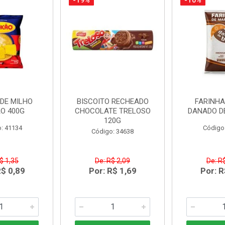
-19%
-10%
DE MILHO
BISCOITO RECHEADO
FARINH
O 400G
CHOCOLATE TRELOSO
DANADO D
120G
: 41134
Código
Código: 34638
$ 1,35
De: R$ 2,09
De: R
R$ 0,89
Por: R$ 1,69
Por: R