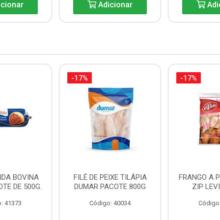
cionar
Adicionar
Adi
-17%
-17%
IDA BOVINA
FILÉ DE PEIXE TILÁPIA
FRANGO A 
OTE DE 500G.
DUMAR PACOTE 800G
ZIP LEV
: 41373
Código: 40034
Código