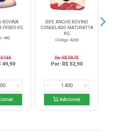
 BOVINA
BIFE ANCHO BOVINO
MAMINHA
 FRIBOI KG
CONGELADO MATURATTA
CONGELADA 
KG
K
o: 482
Código: 4263
Código:
 57,65
De: R$ 59,75
De: R$
$ 49,90
Por: R$ 52,90
Por: R$
cionar
Adicionar
Adic