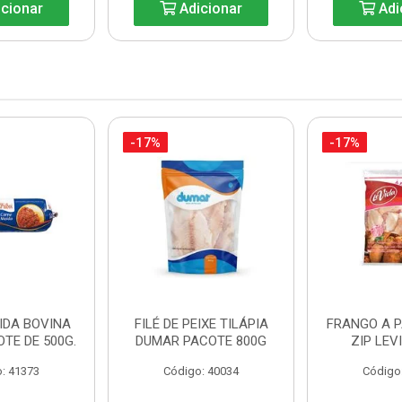
cionar
Adicionar
Adi
-17%
-17%
IDA BOVINA
FILÉ DE PEIXE TILÁPIA
FRANGO A 
OTE DE 500G.
DUMAR PACOTE 800G
ZIP LEV
: 41373
Código: 40034
Código