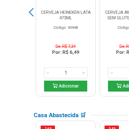
 HEINEKEN
CERVEJA HEINEKEN LATA
CERVEJA A
ECK 250ML
473ML
SEM GLUTE
o: 33203
Código: 45948
Código
R$ 6,08
De: R$ 7,34
De: R
R$ 5,39
Por: R$ 6,49
Por: 
icionar
Adicionar
Adi
Casa Abastecida 🛒