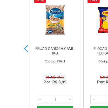
-16%
-34%
O RECHEADO
FEIJAO CARIOCA CAMIL
FLOCAO 
TE/MORANGO
1KG.
FLOKA
SO 120G
Código: 23941
Código
o: 34639
R$ 2,09
De: R$ 10,70
De: R
R$ 1,69
Por: R$ 8,99
Por: 