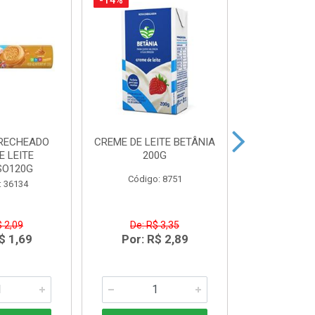
-14%
-10%
 RECHEADO
CREME DE LEITE BETÂNIA
LEITE EM P
E LEITE
200G
CONFIAN
SO120G
Código: 8751
Código:
: 36134
$ 2,09
De: R$ 3,35
De: R$
$ 1,69
Por: R$ 2,89
Por: R