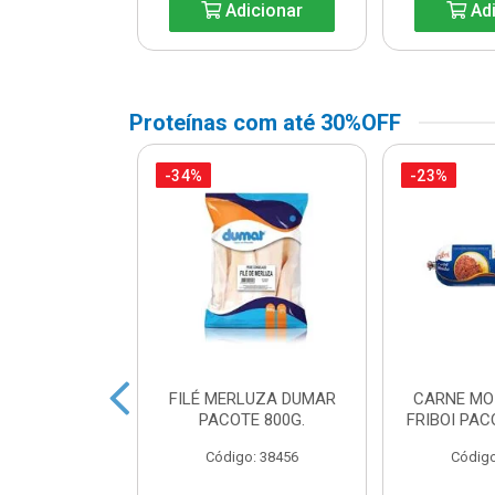
icionar
Adicionar
Adi
Proteínas com até 30%OFF
-34%
-23%
A DE FRANGO
FILÉ MERLUZA DUMAR
CARNE MO
DUAL LEVO
PACOTE 800G.
FRIBOI PAC
o: 45738
Código: 38456
Código