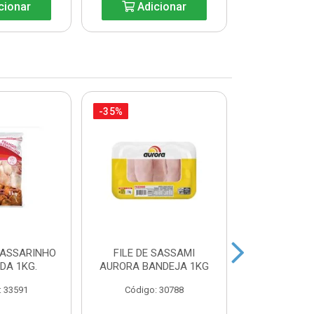
cionar
Adicionar
Adic
-35%
-27%
PASSARINHO
FILE DE SASSAMI
SOBRECOXA 
IDA 1KG.
AURORA BANDEJA 1KG
INDIVIDU
: 33591
Código: 30788
Código: