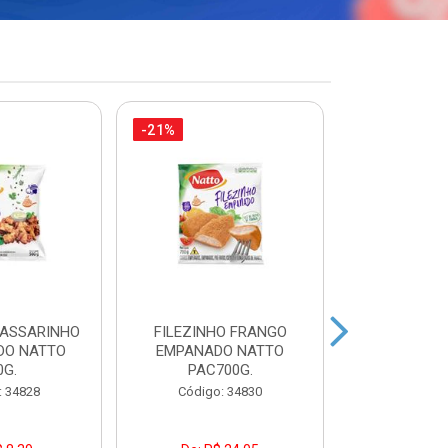
-21%
-35%
PASSARINHO
FILEZINHO FRANGO
FILE DE 
DO NATTO
EMPANADO NATTO
AURORA BA
0G.
PAC700G.
Código:
: 34828
Código: 34830