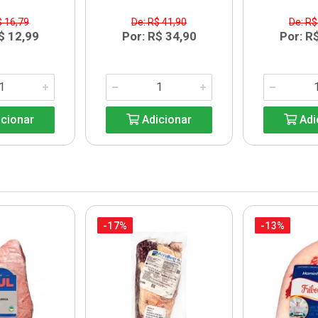
$ 16,79
De: R$ 41,90
De: R$
$ 12,99
Por: R$ 34,90
Por: R
cionar
Adicionar
Adi
-17%
-13%