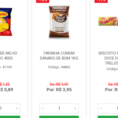
-10%
-19%
DE MILHO
FARINHA COMUM
BISCOITO
O 400G
DANADO DE BOM 1KG
DOCE D
TRELO
: 41134
Código: 44865
Código
$ 1,35
De: R$ 4,40
De: R
R$ 0,89
Por: R$ 3,95
Por: R