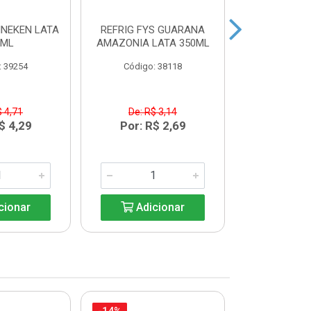
INEKEN LATA
REFRIG FYS GUARANA
REFRIG FYS
9ML
AMAZONIA LATA 350ML
PERA LAT
: 39254
Código: 38118
Código:
$ 4,71
De: R$ 3,14
De: R$
$ 4,29
Por: R$ 2,69
Por: R
cionar
Adicionar
Adic