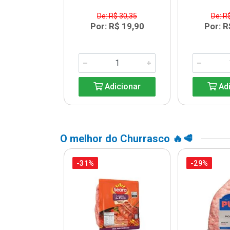
$ 13,64
De: R$ 30,35
De: R
R$ 9,99
Por: R$ 19,90
Por: R
icionar
Adicionar
Adi
O melhor do Churrasco 🔥🥩
-31%
-29%