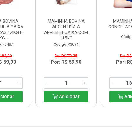
A BOVINA
MAMINHA BOVINA
MAMINHA
UL A CAIXA
ARGENTINA A
CONGELADA
AS 1,4KG E
ARREBEEFCAIXA COM
Códig
KG...
±15KG
: 43487
Código: 43094
$ 83,90
De: R$ 72,35
De: R$
$ 59,90
Por: R$ 59,90
Por: R
cionar
Adicionar
Adi