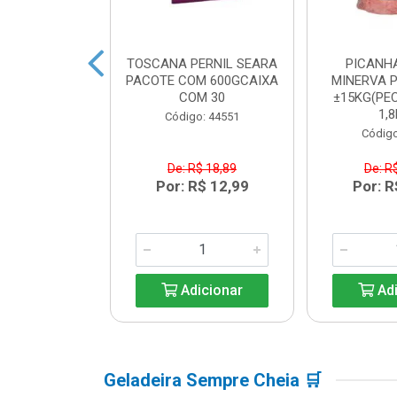
BACON SEARA
TOSCANA PERNIL SEARA
PICANH
M 600GCAIXA
PACOTE COM 600GCAIXA
MINERVA P
M 30
COM 30
±15KG(PEC
1,8
o: 44550
Código: 44551
Código
$ 17,84
De: R$ 18,89
De: R
R$ 12,99
Por: R$ 12,99
Por: R
icionar
Adicionar
Adi
Geladeira Sempre Cheia 🛒