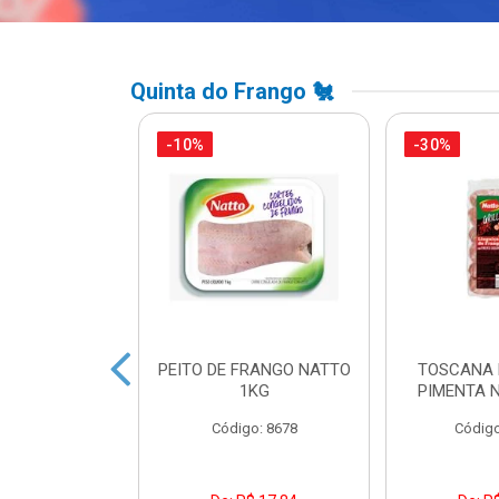
Quinta do Frango 🐔
-10%
-30%
A DE FRANGO
PEITO DE FRANGO NATTO
TOSCANA 
DUAL LEVO
1KG
PIMENTA 
o: 45738
Código: 8678
Código