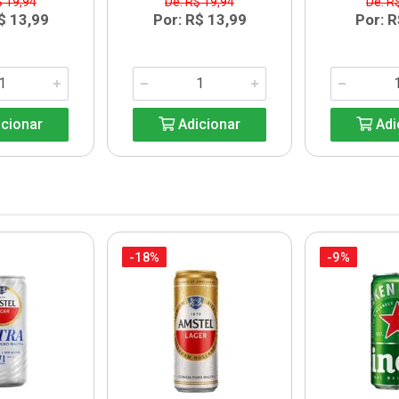
$ 19,94
De: R$ 19,94
De: R
$ 13,99
Por: R$ 13,99
Por: R
cionar
Adicionar
Adi
-18%
-9%