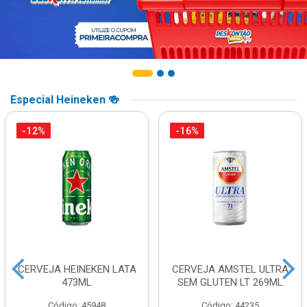
Especial Heineken 🍻
-12%
-16%
CERVEJA HEINEKEN LATA
CERVEJA AMSTEL ULTRA
473ML
SEM GLUTEN LT 269ML
Código: 45948
Código: 44235