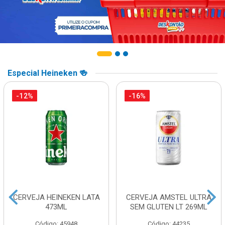
Especial Heineken 🍻
-12%
-16%
CERVEJA HEINEKEN LATA
CERVEJA AMSTEL ULTRA
473ML
SEM GLUTEN LT 269ML
Código: 45948
Código: 44235