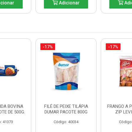
cionar
Adicionar
Adi
-17%
-17%
IDA BOVINA
FILÉ DE PEIXE TILÁPIA
FRANGO A 
OTE DE 500G.
DUMAR PACOTE 800G
ZIP LEV
: 41373
Código: 40034
Código