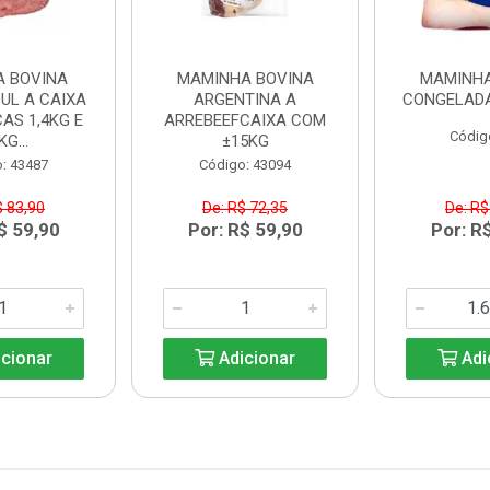
A BOVINA
MAMINHA BOVINA
MAMINHA
UL A CAIXA
ARGENTINA A
CONGELADA
AS 1,4KG E
ARREBEEFCAIXA COM
Códig
KG...
±15KG
: 43487
Código: 43094
$ 83,90
De: R$ 72,35
De: R$
$ 59,90
Por: R$ 59,90
Por: R
cionar
Adicionar
Adi