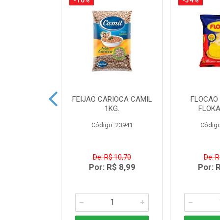
-16%
-34%
TO CREAM
FEIJAO CARIOCA CAMIL
FLOCAO 
 NORDESTE
1KG.
FLOKA
LAN300G
Código: 23941
Código
o: 43431
R$ 5,03
De: R$ 10,70
De: R
R$ 3,49
Por: R$ 8,99
Por: 