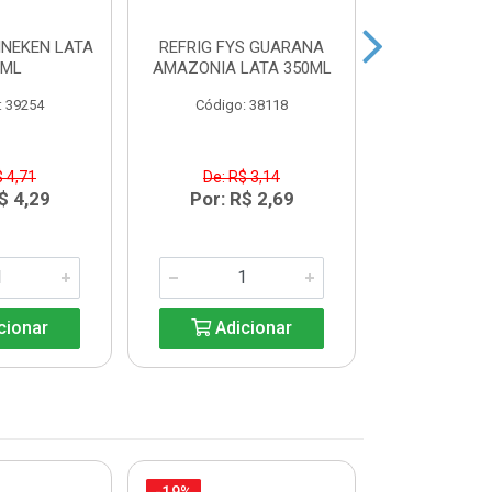
INEKEN LATA
REFRIG FYS GUARANA
REFRIG FYS
9ML
AMAZONIA LATA 350ML
PERA LAT
: 39254
Código: 38118
Código:
$ 4,71
De: R$ 3,14
De: R$
$ 4,29
Por: R$ 2,69
Por: R
cionar
Adicionar
Adic