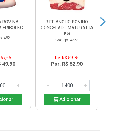
 BOVINA
BIFE ANCHO BOVINO
MAMINHA
 FRIBOI KG
CONGELADO MATURATTA
CONGELADA 
KG
K
o: 482
Código: 4263
Código:
 57,65
De: R$ 59,75
De: R$
$ 49,90
Por: R$ 52,90
Por: R$
cionar
Adicionar
Adic