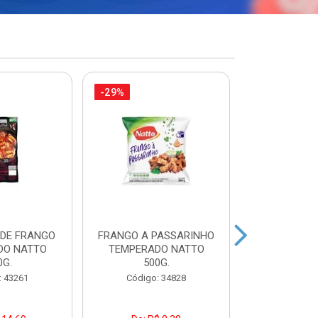
-29%
-21%
 DE FRANGO
FRANGO A PASSARINHO
FILEZINH
DO NATTO
TEMPERADO NATTO
EMPANAD
0G.
500G.
PAC7
: 43261
Código: 34828
Código: