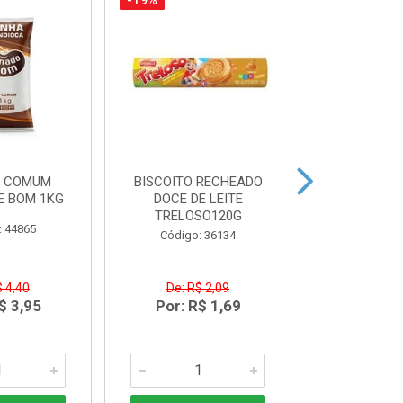
-19%
-14%
A COMUM
BISCOITO RECHEADO
CREME DE LE
E BOM 1KG
DOCE DE LEITE
20
TRELOSO120G
: 44865
Código
Código: 36134
$ 4,40
De: R$ 2,09
De: R$
$ 3,95
Por: R$ 1,69
Por: R