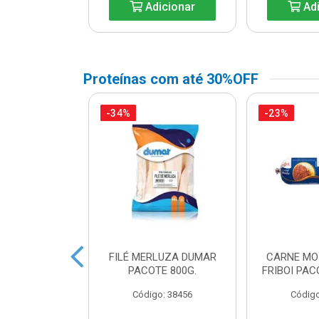
icionar
Adicionar
Adi
Proteínas com até 30%OFF
-34%
-23%
A DE FRANGO
FILÉ MERLUZA DUMAR
CARNE MO
DUAL LEVO
PACOTE 800G.
FRIBOI PAC
o: 45738
Código: 38456
Código