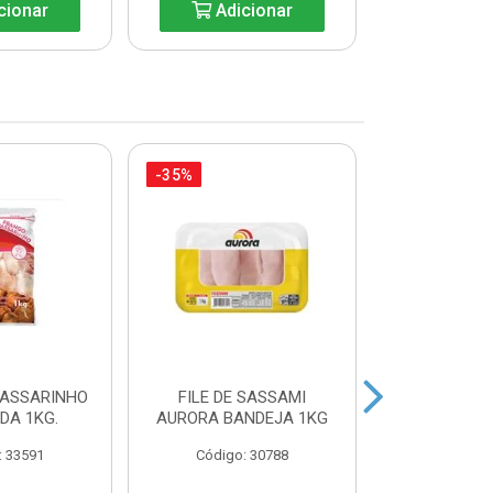
cionar
Adicionar
Adic
-35%
-27%
PASSARINHO
FILE DE SASSAMI
SOBRECOXA 
IDA 1KG.
AURORA BANDEJA 1KG
INDIVIDU
: 33591
Código: 30788
Código: