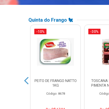
Quinta do Frango 🐔
-10%
-30%
A DE FRANGO
PEITO DE FRANGO NATTO
TOSCANA 
DUAL LEVO
1KG
PIMENTA 
o: 45738
Código: 8678
Código