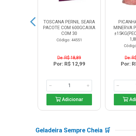
BACON SEARA
TOSCANA PERNIL SEARA
PICANH
M 600GCAIXA
PACOTE COM 600GCAIXA
MINERVA P
M 30
COM 30
±15KG(PEC
1,8
o: 44550
Código: 44551
Código
$ 17,84
De: R$ 18,89
De: R
R$ 12,99
Por: R$ 12,99
Por: R
icionar
Adicionar
Adi
Geladeira Sempre Cheia 🛒