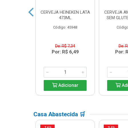
 HEINEKEN
CERVEJA HEINEKEN LATA
CERVEJA A
ECK 250ML
473ML
SEM GLUTE
o: 33203
Código: 45948
Código
R$ 6,08
De: R$ 7,34
De: R
R$ 5,39
Por: R$ 6,49
Por: 
icionar
Adicionar
Adi
Casa Abastecida 🛒