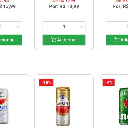
$ 19,94
De: R$ 19,94
De: R$
$ 13,99
Por: R$ 13,99
Por: R
cionar
Adicionar
Adi
-18%
-9%