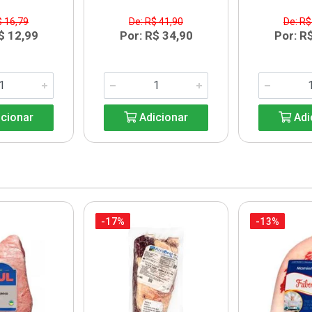
$ 16,79
De: R$ 41,90
De: R$
$ 12,99
Por: R$ 34,90
Por: R
cionar
Adicionar
Adi
-17%
-13%