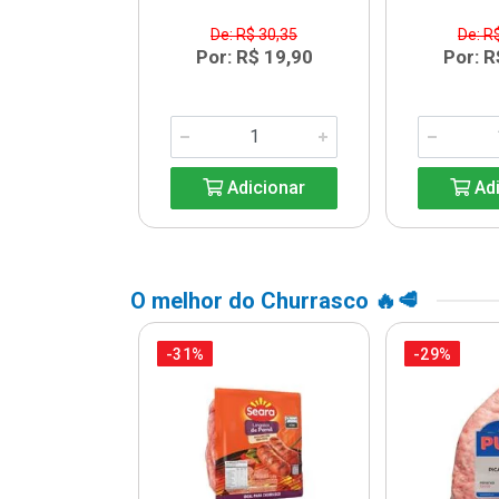
$ 13,64
De: R$ 30,35
De: R
R$ 9,99
Por: R$ 19,90
Por: R
icionar
Adicionar
Adi
O melhor do Churrasco 🔥🥩
-31%
-29%