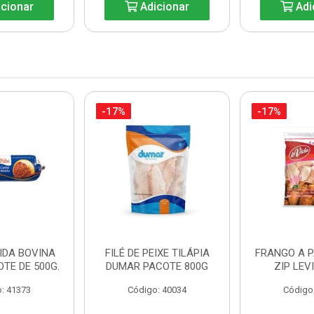
cionar
Adicionar
Adi
-17%
-17%
IDA BOVINA
FILÉ DE PEIXE TILÁPIA
FRANGO A 
OTE DE 500G.
DUMAR PACOTE 800G
ZIP LEV
: 41373
Código: 40034
Código