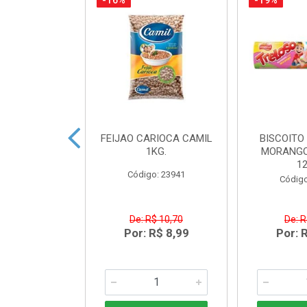
-16%
-19%
ACTEA YOPRO
FEIJAO CARIOCA CAMIL
BISCOITO
 EDGE 250ML
1KG.
MORANGO
1
o: 41468
Código: 23941
Código
R$ 8,91
De: R$ 10,70
De: R
R$ 6,99
Por: R$ 8,99
Por: 