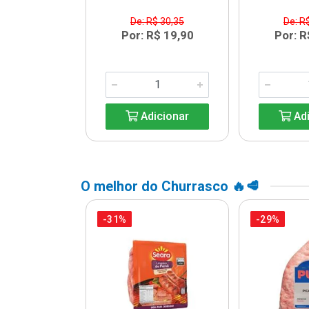
$ 13,64
De: R$ 30,35
De: R
R$ 9,99
Por: R$ 19,90
Por: R
icionar
Adicionar
Adi
O melhor do Churrasco 🔥🥩
-31%
-29%