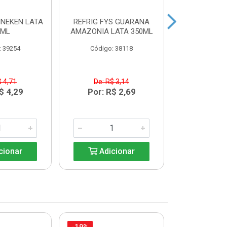
INEKEN LATA
REFRIG FYS GUARANA
REFRIG FYS
9ML
AMAZONIA LATA 350ML
PERA LAT
: 39254
Código: 38118
Código:
$ 4,71
De: R$ 3,14
De: R$
$ 4,29
Por: R$ 2,69
Por: R
cionar
Adicionar
Adic