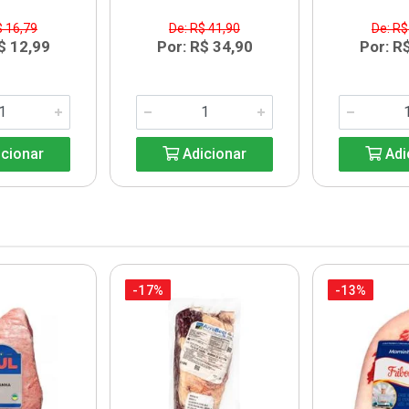
$ 16,79
De: R$ 41,90
De: R$
$ 12,99
Por: R$ 34,90
Por: R
cionar
Adicionar
Adi
-17%
-13%