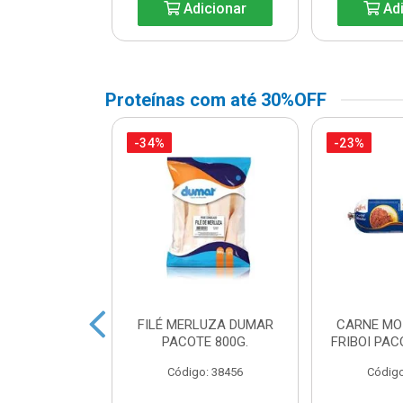
icionar
Adicionar
Adi
Proteínas com até 30%OFF
-34%
-23%
A DE FRANGO
FILÉ MERLUZA DUMAR
CARNE MO
DUAL LEVO
PACOTE 800G.
FRIBOI PAC
o: 45738
Código: 38456
Código