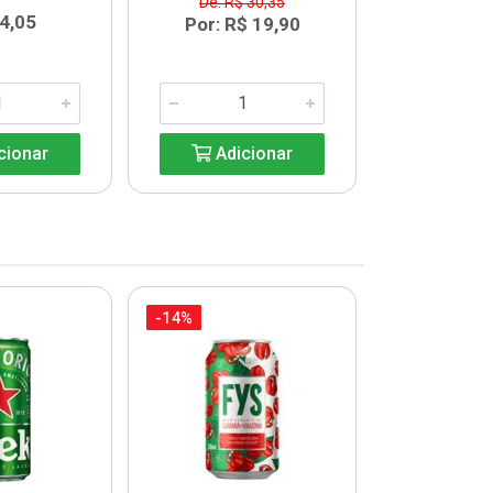
De: R$ 30,35
De: R$
4,05
Por: R$ 19,90
Por: R$
cionar
Adicionar
Adic
-14%
-14%