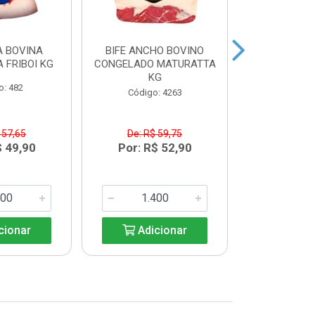
 BOVINA
BIFE ANCHO BOVINO
MAMINHA
 FRIBOI KG
CONGELADO MATURATTA
CONGELADA 
KG
K
o: 482
Código: 4263
Código:
 57,65
De: R$ 59,75
De: R$
$ 49,90
Por: R$ 52,90
Por: R$
cionar
Adicionar
Adic