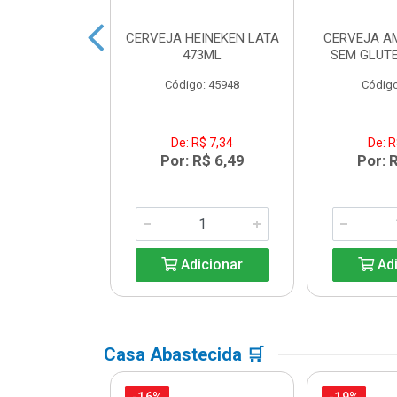
 HEINEKEN
CERVEJA HEINEKEN LATA
CERVEJA A
ECK 250ML
473ML
SEM GLUTE
o: 33203
Código: 45948
Código
R$ 6,08
De: R$ 7,34
De: R
R$ 5,39
Por: R$ 6,49
Por: 
icionar
Adicionar
Adi
Casa Abastecida 🛒