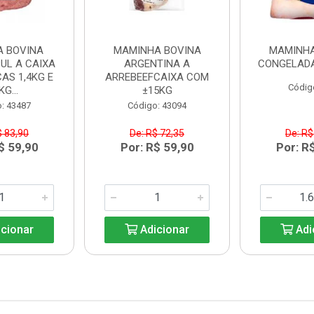
A BOVINA
MAMINHA BOVINA
MAMINHA
UL A CAIXA
ARGENTINA A
CONGELADA
AS 1,4KG E
ARREBEEFCAIXA COM
Códig
KG...
±15KG
: 43487
Código: 43094
$ 83,90
De: R$ 72,35
De: R$
$ 59,90
Por: R$ 59,90
Por: R
cionar
Adicionar
Adi