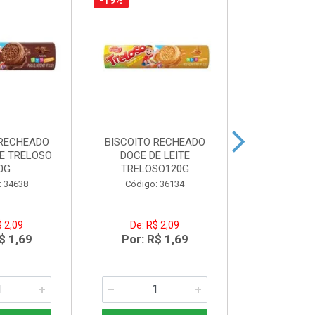
-19%
-10%
 RECHEADO
BISCOITO RECHEADO
FARINHA
E TRELOSO
DOCE DE LEITE
DANADO DE
0G
TRELOSO120G
Código:
: 34638
Código: 36134
$ 2,09
De: R$ 2,09
De: R$
$ 1,69
Por: R$ 1,69
Por: R