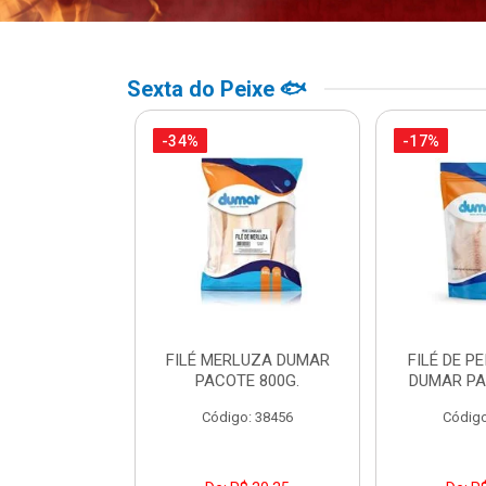
Sexta do Peixe 🐟
-34%
-17%
PO BACALHAU
FILÉ MERLUZA DUMAR
FILÉ DE PE
DO DUMAR
PACOTE 800G.
DUMAR PA
TE 500G
Código: 38456
Código
o: 39307