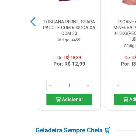
BACON SEARA
TOSCANA PERNIL SEARA
PICANH
M 600GCAIXA
PACOTE COM 600GCAIXA
MINERVA P
M 30
COM 30
±15KG(PEC
1,8
o: 44550
Código: 44551
Código
$ 17,84
De: R$ 18,89
De: R
R$ 12,99
Por: R$ 12,99
Por: R
icionar
Adicionar
Adi
Geladeira Sempre Cheia 🛒