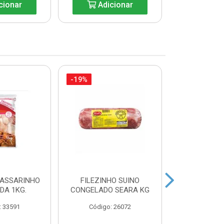
cionar
Adicionar
Adic
-19%
-35%
PASSARINHO
FILEZINHO SUINO
FILE DE 
IDA 1KG.
CONGELADO SEARA KG
AURORA BA
: 33591
Código: 26072
Código: