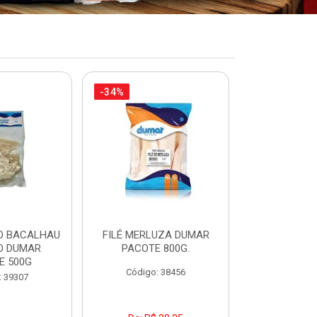
-34%
-17%
O BACALHAU
FILÉ MERLUZA DUMAR
FILÉ DE PEI
O DUMAR
PACOTE 800G.
DUMAR PAC
E 500G
Código: 38456
Código:
: 39307