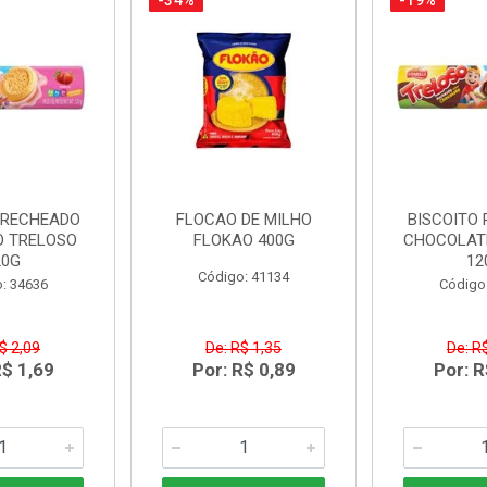
-34%
-19%
 RECHEADO
FLOCAO DE MILHO
BISCOITO
 TRELOSO
FLOKAO 400G
CHOCOLAT
20G
12
Código: 41134
: 34636
Código
$ 2,09
De: R$ 1,35
De: R
R$ 1,69
Por: R$ 0,89
Por: R