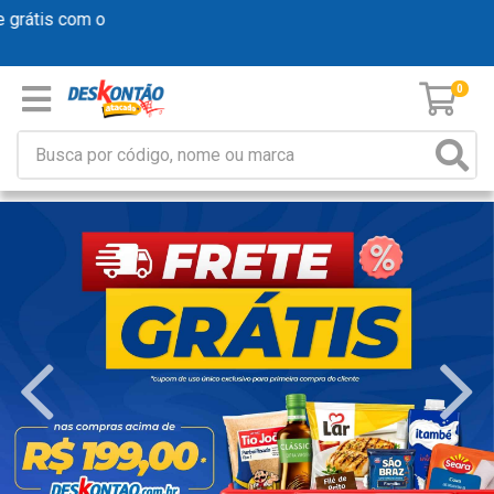
átis com o
0