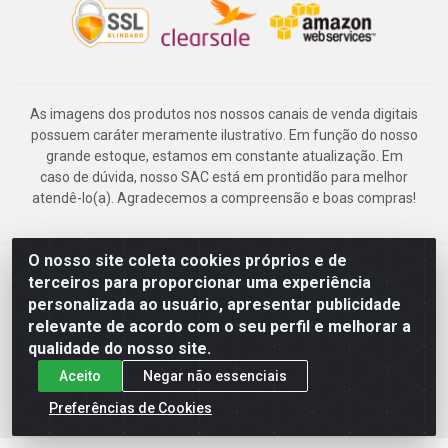
As imagens dos produtos nos nossos canais de venda digitais
possuem caráter meramente ilustrativo. Em função do nosso
grande estoque, estamos em constante atualização. Em
caso de dúvida, nosso SAC está em prontidão para melhor
atendê-lo(a). Agradecemos a compreensão e boas compras!
O nosso site coleta cookies próprios e de
Deskontão Atacado - Av. Marechal Mascarenhas de Morais, 2471 -
terceiros para proporcionar uma experiência
Imbiribeira - Recife/PE - CEP 51.150-001 - CNPJ 24.150.377/0003-
personalizada ao usuário, apresentar publicidade
57
relevante de acordo com o seu perfil e melhorar a
qualidade do nosso site.
Aceito
Negar não essenciais
Preferências de Cookies