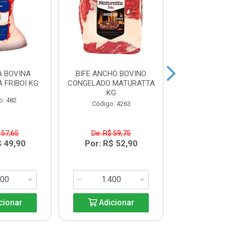
 BOVINA
BIFE ANCHO BOVINO
MAMINHA
 FRIBOI KG
CONGELADO MATURATTA
CONGELADA 
KG
K
o: 482
Código: 4263
Código:
 57,65
De: R$ 59,75
De: R$
$ 49,90
Por: R$ 52,90
Por: R$
cionar
Adicionar
Adic