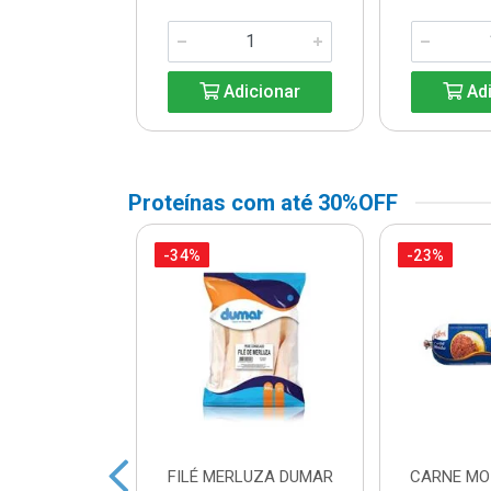
icionar
Adicionar
Adi
Proteínas com até 30%OFF
-34%
-23%
A DE FRANGO
FILÉ MERLUZA DUMAR
CARNE MO