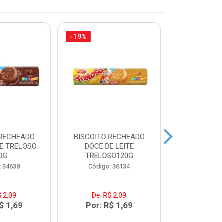
-19%
-10%
 RECHEADO
BISCOITO RECHEADO
FARINHA
E TRELOSO
DOCE DE LEITE
DANADO DE
0G
TRELOSO120G
Código:
: 34638
Código: 36134
$ 2,09
De: R$ 2,09
De: R$
$ 1,69
Por: R$ 1,69
Por: R