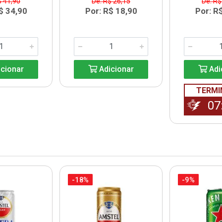
$ 41,90
De: R$ 26,15
De: R$
$ 34,90
Por: R$ 18,90
Por: R
cionar
Adicionar
Adi
TERMI
07
-18%
-9%