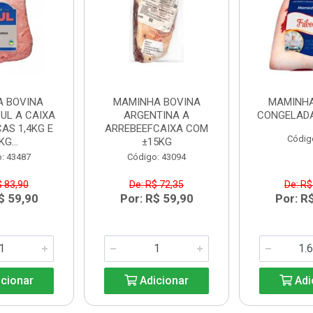
A BOVINA
MAMINHA BOVINA
MAMINHA
UL A CAIXA
ARGENTINA A
CONGELADA
AS 1,4KG E
ARREBEEFCAIXA COM
Códig
KG...
±15KG
: 43487
Código: 43094
$ 83,90
De: R$ 72,35
De: R$
$ 59,90
Por: R$ 59,90
Por: R
cionar
Adicionar
Adi