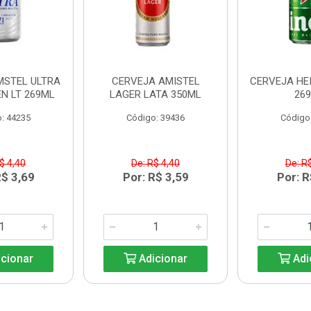
MSTEL ULTRA
CERVEJA AMISTEL
CERVEJA HE
N LT 269ML
LAGER LATA 350ML
26
: 44235
Código: 39436
Código
$ 4,40
De: R$ 4,40
De: R
R$ 3,69
Por: R$ 3,59
Por: R
cionar
Adicionar
Adi