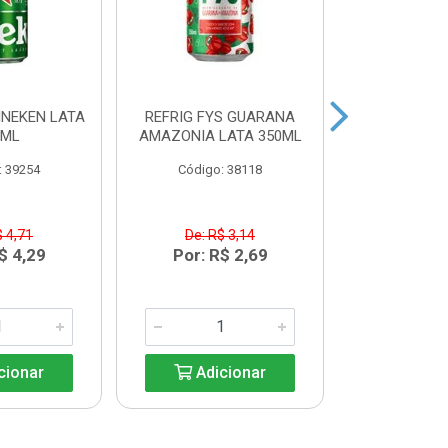
INEKEN LATA
REFRIG FYS GUARANA
REFRIG FYS
9ML
AMAZONIA LATA 350ML
PERA LAT
: 39254
Código: 38118
Código:
$ 4,71
De: R$ 3,14
De: R$
$ 4,29
Por: R$ 2,69
Por: R
cionar
Adicionar
Adic