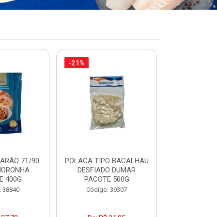
-21%
-34%
MARÃO 71/90
POLACA TIPO BACALHAU
FILÉ MERL
NORONHA
DESFIADO DUMAR
PACOTE
E 400G
PACOTE 500G
Código:
: 38840
Código: 39307