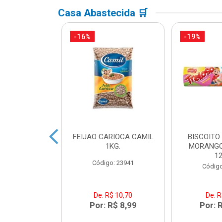
Casa Abastecida 🛒
-16%
-19%
ACTEA YOPRO
FEIJAO CARIOCA CAMIL
BISCOITO
 EDGE 250ML
1KG.
MORANGO
1
o: 41468
Código: 23941
Código
R$ 8,91
De: R$ 10,70
De: R
R$ 6,99
Por: R$ 8,99
Por: 