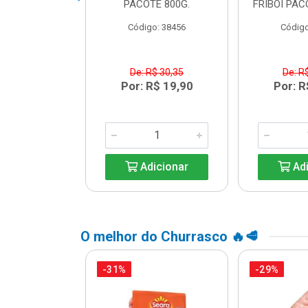
DUAL LEVO
PACOTE 800G.
FRIBOI PAC
o: 45738
Código: 38456
Código
$ 13,64
De: R$ 30,35
De: R
R$ 9,99
Por: R$ 19,90
Por: R
icionar
Adicionar
Adi
O melhor do Churrasco 🔥🥩
-31%
-29%