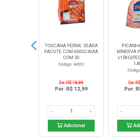
BACON SEARA
TOSCANA PERNIL SEARA
PICANH
M 600GCAIXA
PACOTE COM 600GCAIXA
MINERVA P
M 30
COM 30
±15KG(PEC
1,8
o: 44550
Código: 44551
Código
$ 17,84
De: R$ 18,89
De: R
R$ 12,99
Por: R$ 12,99
Por: R
icionar
Adicionar
Adi