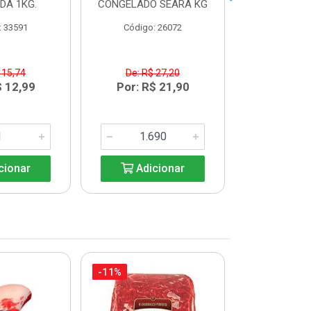
IDA 1KG.
CONGELADO SEARA KG
AURORA BA
: 33591
Código: 26072
Código:
 15,74
De: R$ 27,20
De: R$
$ 12,99
Por: R$ 21,90
Por: R$
cionar
Adicionar
Adic
-11%
-18%