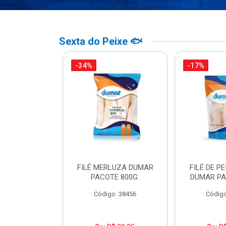
Sexta do Peixe 🐟
-34%
-17%
PO BACALHAU
FILÉ MERLUZA DUMAR
FILÉ DE PE
DO DUMAR
PACOTE 800G.
DUMAR PA
TE 500G
Código: 38456
Código
o: 39307