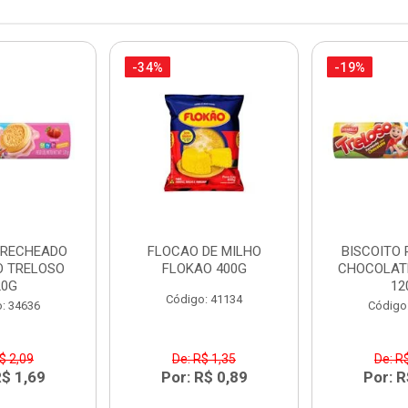
-34%
-19%
 RECHEADO
FLOCAO DE MILHO
BISCOITO
 TRELOSO
FLOKAO 400G
CHOCOLAT
20G
12
Código: 41134
: 34636
Código
$ 2,09
De: R$ 1,35
De: R
R$ 1,69
Por: R$ 0,89
Por: R