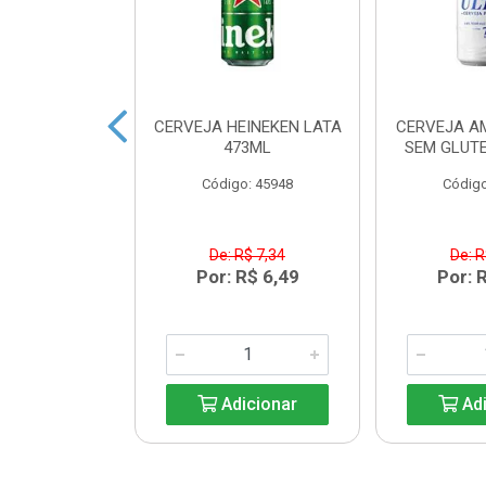
 HEINEKEN
CERVEJA HEINEKEN LATA
CERVEJA A
ECK 250ML
473ML
SEM GLUTE
o: 33203
Código: 45948
Código
R$ 6,08
De: R$ 7,34
De: R
R$ 5,39
Por: R$ 6,49
Por: 
icionar
Adicionar
Adi