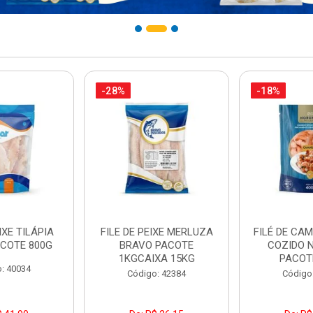
-28%
-18%
IXE TILÁPIA
FILE DE PEIXE MERLUZA
FILÉ DE CA
COTE 800G
BRAVO PACOTE
COZIDO 
1KGCAIXA 15KG
PACOT
: 40034
Código: 42384
Código