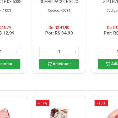
OTE DE 500G.
DUMAR PACOTE 800G
ZIP LEV
: 41373
Código: 40034
Código
$ 16,79
De: R$ 41,90
De: R$
$ 12,99
Por: R$ 34,90
Por: R
cionar
Adicionar
Adi
-17%
-13%