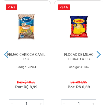
-16%
-34%
FEIJAO CARIOCA CAMIL
FLOCAO DE MILHO
1KG.
FLOKAO 400G
Código: 23941
Código: 41134
De: R$ 10,70
De: R$ 1,35
Por: R$ 8,99
Por: R$ 0,89