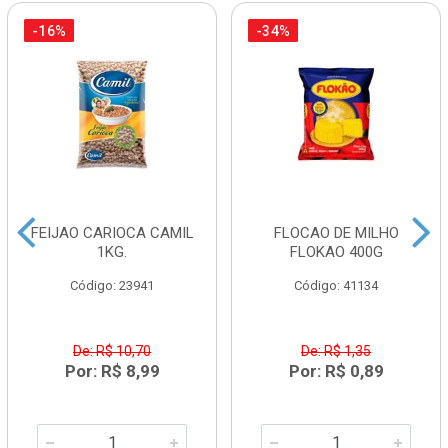
-16%
-34%
FEIJAO CARIOCA CAMIL
FLOCAO DE MILHO
1KG.
FLOKAO 400G
Código: 23941
Código: 41134
De: R$ 10,70
De: R$ 1,35
Por: R$ 8,99
Por: R$ 0,89