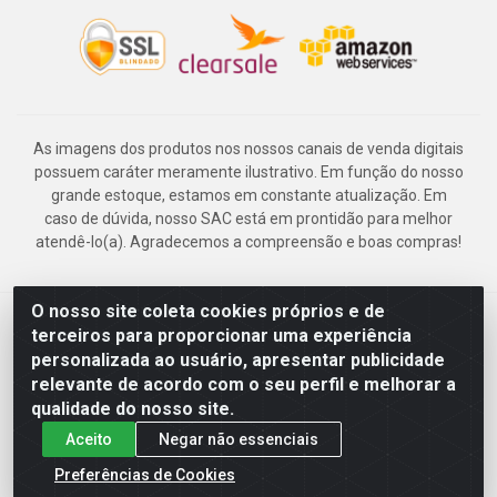
As imagens dos produtos nos nossos canais de venda digitais
possuem caráter meramente ilustrativo. Em função do nosso
grande estoque, estamos em constante atualização. Em
caso de dúvida, nosso SAC está em prontidão para melhor
atendê-lo(a). Agradecemos a compreensão e boas compras!
O nosso site coleta cookies próprios e de
Deskontão Atacado - Av. Marechal Mascarenhas de Morais, 2471 -
terceiros para proporcionar uma experiência
Imbiribeira - Recife/PE - CEP 51.150-001 - CNPJ 24.150.377/0003-
personalizada ao usuário, apresentar publicidade
57
relevante de acordo com o seu perfil e melhorar a
qualidade do nosso site.
Aceito
Negar não essenciais
Preferências de Cookies