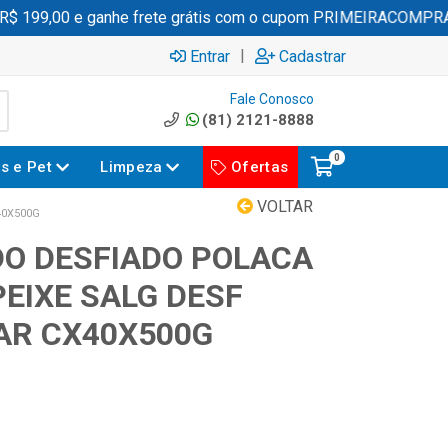
199,00 e ganhe frete grátis com o cupom PRIMEIRACOMPRA
|
Entrar
Cadastrar
Fale Conosco
(81) 2121-8888
0
es e Pet
Limpeza
Ofertas
VOLTAR
40X500G
DO DESFIADO POLACA
EIXE SALG DESF
AR CX40X500G