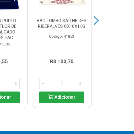
U PORTO
BAC LOMBO SAITHE DES
BOLINHO DE B
FLOR DE
RIBERALVES CX10X1KG
RIBERALVES 
ALGADO
12X300
Código: 41853
S PAC...
Código: 41
 41306
,55
R$ 100,70
R$ 26,1
ionar
Adicionar
Adicio