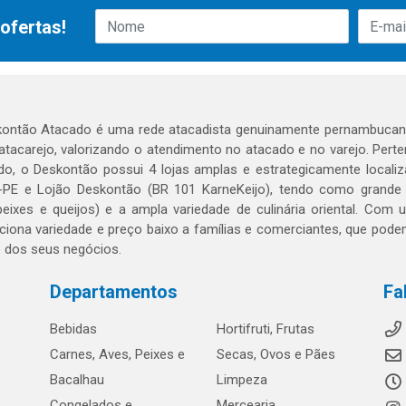
ofertas!
ontão Atacado é uma rede atacadista genuinamente pernambucana
 atacarejo, valorizando o atendimento no atacado e no varejo. Per
o, o Deskontão possui 4 lojas amplas e estrategicamente localiza
PE e Lojão Deskontão (BR 101 KarneKeijo), tendo como grande dif
peixes e queijos) e a ampla variedade de culinária oriental. Com
ciona variedade e preço baixo a famílias e comerciantes, que po
o dos seus negócios.
Departamentos
Fa
Bebidas
Hortifruti, Frutas
Carnes, Aves, Peixes e
Secas, Ovos e Pães
Bacalhau
Limpeza
Congelados e
Mercearia