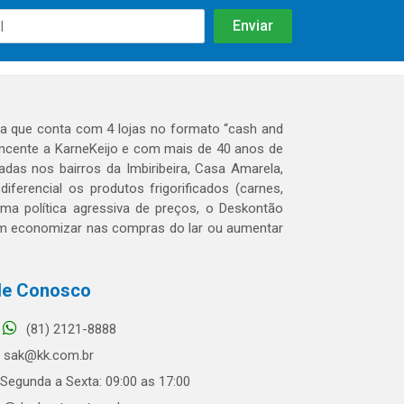
 que conta com 4 lojas no formato “cash and
tencente a KarneKeijo e com mais de 40 anos de
das nos bairros da Imbiribeira, Casa Amarela,
erencial os produtos frigorificados (carnes,
 uma política agressiva de preços, o Deskontão
dem economizar nas compras do lar ou aumentar
le Conosco
(81) 2121-8888
sak@kk.com.br
Segunda a Sexta: 09:00 as 17:00