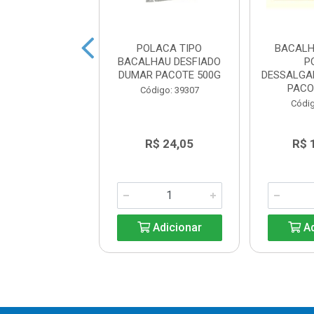
LHAU PORTO
POLACA TIPO
BACALH
S MORHUA 7/9
BACALHAU DESFIADO
P
PERIAL KG
DUMAR PACOTE 500G
DESSALGA
PACO
ódigo: 5661
Código: 39307
Códig
$ 188,90
R$ 24,05
R$ 
Adicionar
Adicionar
Ad