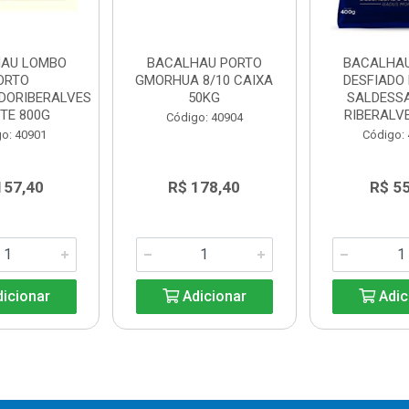
AU LOMBO
BACALHAU PORTO
BACALHA
ORTO
GMORHUA 8/10 CAIXA
DESFIADO 
DORIBERALVES
50KG
SALDESS
TE 800G
RIBERALVE
Código: 40904
o: 40901
Código:
157,40
R$ 178,40
R$ 55
icionar
Adicionar
Adic