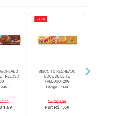
-19%
-10%
 RECHEADO
BISCOITO RECHEADO
FARINHA
E TRELOSO
DOCE DE LEITE
DANADO DE
0G
TRELOSO120G
Código:
: 34638
Código: 36134
$ 2,09
De: R$ 2,09
De: R$
$ 1,69
Por: R$ 1,69
Por: R