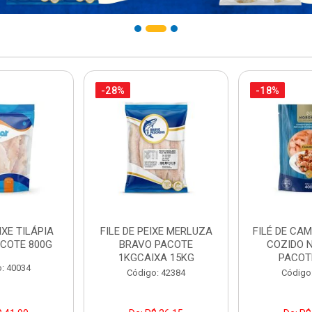
-28%
-18%
IXE TILÁPIA
FILE DE PEIXE MERLUZA
FILÉ DE CA
COTE 800G
BRAVO PACOTE
COZIDO 
1KGCAIXA 15KG
PACOT
: 40034
Código: 42384
Código