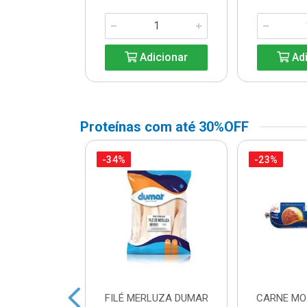
icionar
Adicionar
Adi
Proteínas com até 30%OFF
-34%
-23%
CA SUINA
FILÉ MERLUZA DUMAR
CARNE MO