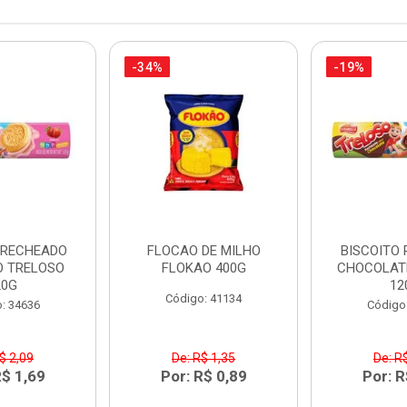
-34%
-19%
 RECHEADO
FLOCAO DE MILHO
BISCOITO
 TRELOSO
FLOKAO 400G
CHOCOLAT
20G
12
Código: 41134
: 34636
Código
$ 2,09
De: R$ 1,35
De: R
R$ 1,69
Por: R$ 0,89
Por: R