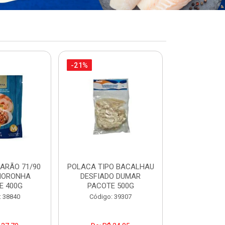
-21%
-34%
MARÃO 71/90
POLACA TIPO BACALHAU
FILÉ MERL
NORONHA
DESFIADO DUMAR
PACOTE
E 400G
PACOTE 500G
Código:
: 38840
Código: 39307