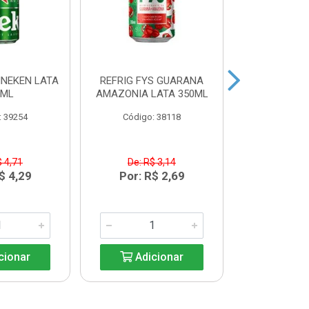
INEKEN LATA
REFRIG FYS GUARANA
REFRIG FYS
9ML
AMAZONIA LATA 350ML
PERA LAT
: 39254
Código: 38118
Código:
$ 4,71
De: R$ 3,14
De: R$
$ 4,29
Por: R$ 2,69
Por: R
cionar
Adicionar
Adic