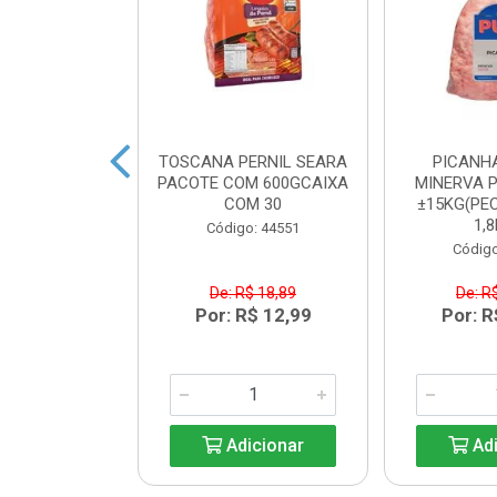
BACON SEARA
TOSCANA PERNIL SEARA
PICANH
M 600GCAIXA
PACOTE COM 600GCAIXA
MINERVA P
M 30
COM 30
±15KG(PEC
1,8
o: 44550
Código: 44551
Código
$ 17,84
De: R$ 18,89
De: R
R$ 12,99
Por: R$ 12,99
Por: R
icionar
Adicionar
Adi