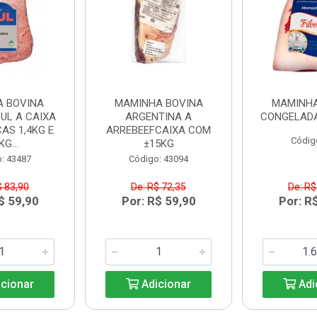
A BOVINA
MAMINHA BOVINA
MAMINHA
UL A CAIXA
ARGENTINA A
CONGELADA
AS 1,4KG E
ARREBEEFCAIXA COM
Códig
KG...
±15KG
: 43487
Código: 43094
$ 83,90
De: R$ 72,35
De: R$
$ 59,90
Por: R$ 59,90
Por: R
cionar
Adicionar
Adi