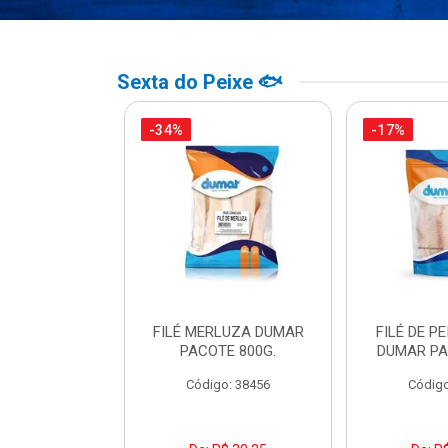
Sexta do Peixe 🐟
-34%
-17%
PO BACALHAU
FILÉ MERLUZA DUMAR
FILÉ DE PE
DO DUMAR
PACOTE 800G.
DUMAR PA
TE 500G
Código: 38456
Código
o: 39307