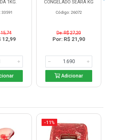
IDA 1KG.
CONGELADO SEARA KG
AURORA BA
: 33591
Código: 26072
Código:
 15,74
De: R$ 27,20
De: R$
$ 12,99
Por: R$ 21,90
Por: R$
cionar
Adicionar
Adic
-11%
-18%