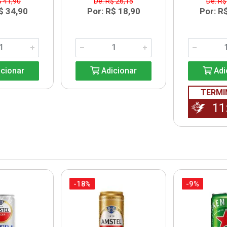
$ 41,90
De: R$ 26,15
De: R$
$ 34,90
Por: R$ 18,90
Por: R
cionar
Adicionar
Adi
TERMI
11
-18%
-9%