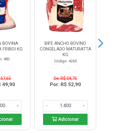
 BOVINA
BIFE ANCHO BOVINO
MAMINHA
 FRIBOI KG
CONGELADO MATURATTA
CONGELADA 
KG
K
o: 482
Código: 4263
Código:
 57,65
De: R$ 59,75
De: R$
$ 49,90
Por: R$ 52,90
Por: R$
cionar
Adicionar
Adic