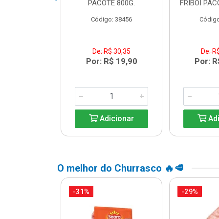
A AURORA KG
PACOTE 800G.
FRIBOI PAC
o: 33344
Código: 38456
Código
$ 20,99
De: R$ 30,35
De: R
R$ 15,99
Por: R$ 19,90
Por: R
icionar
Adicionar
Adi
O melhor do Churrasco 🔥🥩
-31%
-29%