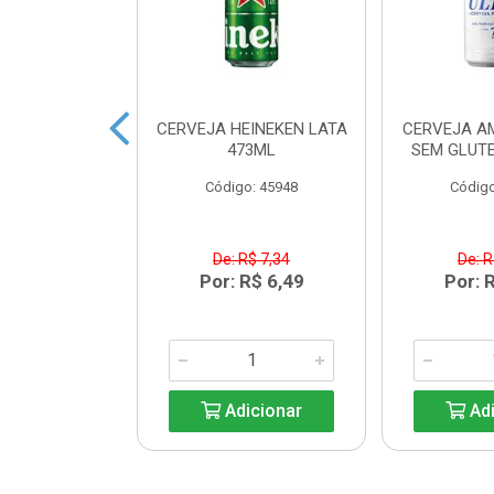
 HEINEKEN
CERVEJA HEINEKEN LATA
CERVEJA A
ECK 250ML
473ML
SEM GLUTE
o: 33203
Código: 45948
Código
R$ 6,08
De: R$ 7,34
De: R
R$ 5,39
Por: R$ 6,49
Por: 
icionar
Adicionar
Adi