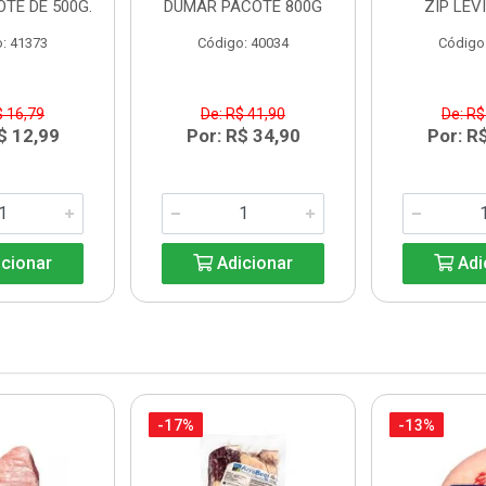
OTE DE 500G.
DUMAR PACOTE 800G
ZIP LEV
: 41373
Código: 40034
Código
$ 16,79
De: R$ 41,90
De: R$
$ 12,99
Por: R$ 34,90
Por: R
cionar
Adicionar
Adi
-17%
-13%