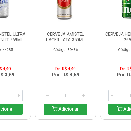
MSTEL ULTRA
CERVEJA AMISTEL
CERVEJA HE
N LT 269ML
LAGER LATA 350ML
26
: 44235
Código: 39436
Código
$ 4,40
De: R$ 4,40
De: R
R$ 3,69
Por: R$ 3,59
Por: R
cionar
Adicionar
Adi