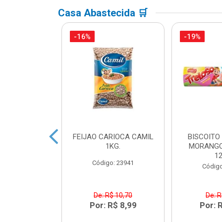
Casa Abastecida 🛒
-16%
-19%
ACTEA YOPRO
FEIJAO CARIOCA CAMIL
BISCOITO
 EDGE 250ML
1KG.
MORANGO
1
o: 41468
Código: 23941
Código
R$ 8,91
De: R$ 10,70
De: R
R$ 6,99
Por: R$ 8,99
Por: 