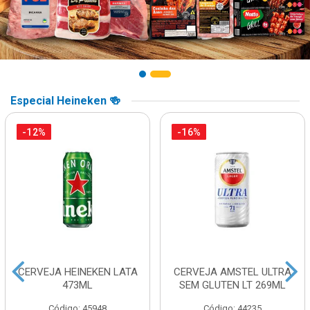
Especial Heineken 🍻
-12%
-16%
CERVEJA HEINEKEN LATA
CERVEJA AMSTEL ULTRA
473ML
SEM GLUTEN LT 269ML
Código: 45948
Código: 44235