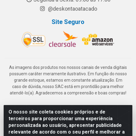
@deskontaoatacado
Site Seguro
As imagens dos produtos nos nossos canais de venda digitais
possuem caráter meramente ilustrativo. Em função do nosso
grande estoque, estamos em constante atualização. Em
caso de dúvida, nosso SAC está em prontidão para melhor
atendê-lo(a). Agradecemos a compreensão e boas compras!
O nosso site coleta cookies próprios e de
Deskontão Atacado - Av. Marechal Mascarenhas de Morais, 2471 -
terceiros para proporcionar uma experiência
Imbiribeira - Recife/PE - CEP 51.150-001 - CNPJ 24.150.377/0003-
personalizada ao usuário, apresentar publicidade
57
relevante de acordo com o seu perfil e melhorar a