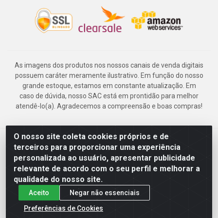
As imagens dos produtos nos nossos canais de venda digitais
possuem caráter meramente ilustrativo. Em função do nosso
grande estoque, estamos em constante atualização. Em
caso de dúvida, nosso SAC está em prontidão para melhor
atendê-lo(a). Agradecemos a compreensão e boas compras!
O nosso site coleta cookies próprios e de
Deskontão Atacado - Av. Marechal Mascarenhas de Morais, 2471 -
terceiros para proporcionar uma experiência
Imbiribeira - Recife/PE - CEP 51.150-001 - CNPJ 24.150.377/0003-
personalizada ao usuário, apresentar publicidade
57
relevante de acordo com o seu perfil e melhorar a
qualidade do nosso site.
Aceito
Negar não essenciais
Preferências de Cookies