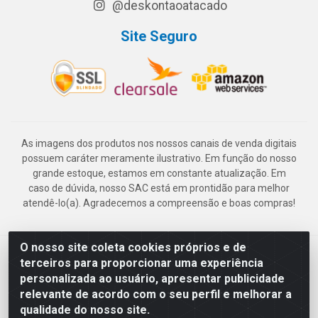
@deskontaoatacado
Site Seguro
As imagens dos produtos nos nossos canais de venda digitais
possuem caráter meramente ilustrativo. Em função do nosso
grande estoque, estamos em constante atualização. Em
caso de dúvida, nosso SAC está em prontidão para melhor
atendê-lo(a). Agradecemos a compreensão e boas compras!
O nosso site coleta cookies próprios e de
Deskontão Atacado - Av. Marechal Mascarenhas de Morais, 2471 -
terceiros para proporcionar uma experiência
Imbiribeira - Recife/PE - CEP 51.150-001 - CNPJ 24.150.377/0003-
personalizada ao usuário, apresentar publicidade
57
relevante de acordo com o seu perfil e melhorar a
qualidade do nosso site.