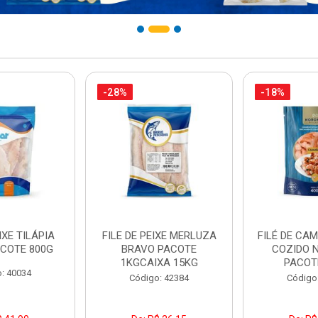
-28%
-18%
IXE TILÁPIA
FILE DE PEIXE MERLUZA
FILÉ DE CA
COTE 800G
BRAVO PACOTE
COZIDO 
1KGCAIXA 15KG
PACOT
: 40034
Código: 42384
Código