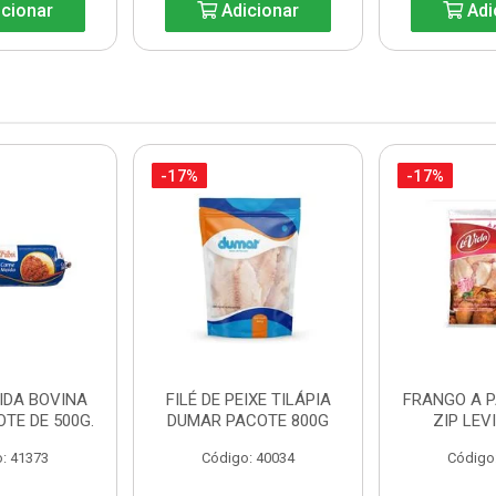
cionar
Adicionar
Adi
-17%
-17%
IDA BOVINA
FILÉ DE PEIXE TILÁPIA
FRANGO A 
OTE DE 500G.
DUMAR PACOTE 800G
ZIP LEV
: 41373
Código: 40034
Código