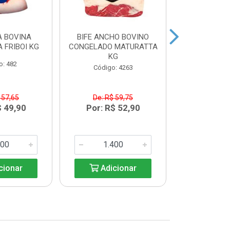
 BOVINA
BIFE ANCHO BOVINO
MAMINHA
 FRIBOI KG
CONGELADO MATURATTA
CONGELADA 
KG
K
o: 482
Código: 4263
Código:
 57,65
De: R$ 59,75
De: R$
$ 49,90
Por: R$ 52,90
Por: R$
cionar
Adicionar
Adic