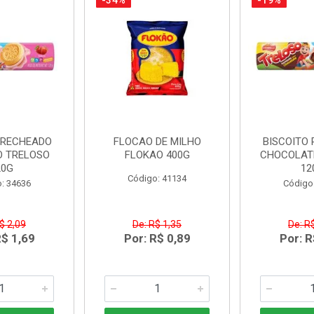
-34%
-19%
 RECHEADO
FLOCAO DE MILHO
BISCOITO
 TRELOSO
FLOKAO 400G
CHOCOLAT
20G
12
Código: 41134
: 34636
Código
$ 2,09
De: R$ 1,35
De: R
R$ 1,69
Por: R$ 0,89
Por: R