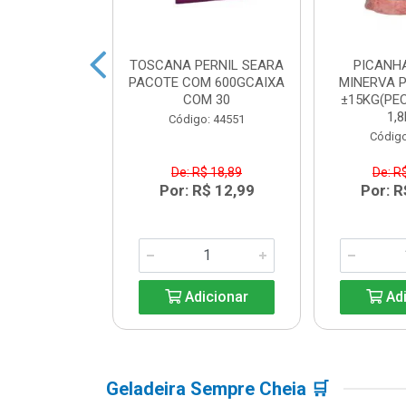
BACON SEARA
TOSCANA PERNIL SEARA
PICANH
M 600GCAIXA
PACOTE COM 600GCAIXA
MINERVA P
M 30
COM 30
±15KG(PEC
1,8
o: 44550
Código: 44551
Código
$ 17,84
De: R$ 18,89
De: R
R$ 12,99
Por: R$ 12,99
Por: R
icionar
Adicionar
Adi
Geladeira Sempre Cheia 🛒