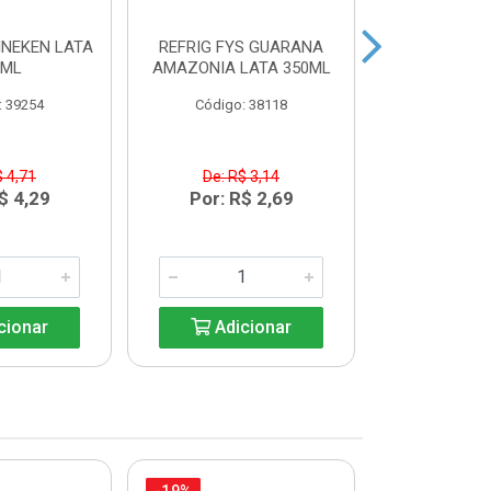
INEKEN LATA
REFRIG FYS GUARANA
REFRIG FYS
9ML
AMAZONIA LATA 350ML
PERA LAT
: 39254
Código: 38118
Código:
$ 4,71
De: R$ 3,14
De: R$
$ 4,29
Por: R$ 2,69
Por: R
cionar
Adicionar
Adic