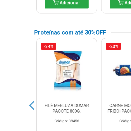
icionar
Adicionar
Adi
Proteínas com até 30%OFF
-34%
-23%
CA SUINA
FILÉ MERLUZA DUMAR
CARNE MO
A AURORA KG
PACOTE 800G.
FRIBOI PAC
o: 33344
Código: 38456
Código