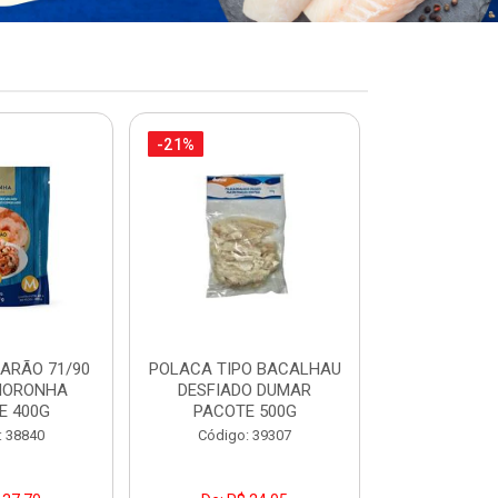
-21%
-34%
MARÃO 71/90
POLACA TIPO BACALHAU
FILÉ MERL
NORONHA
DESFIADO DUMAR
PACOTE
E 400G
PACOTE 500G
Código:
: 38840
Código: 39307