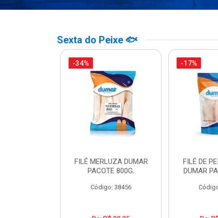
Sexta do Peixe 🐟
-34%
-17%
PO BACALHAU
FILÉ MERLUZA DUMAR
FILÉ DE PE
DO DUMAR
PACOTE 800G.
DUMAR PA
TE 500G
Código: 38456
Código
o: 39307