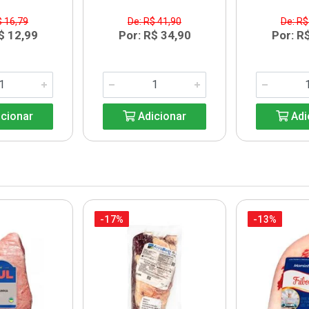
$ 16,79
De: R$ 41,90
De: R$
$ 12,99
Por: R$ 34,90
Por: R
cionar
Adicionar
Adi
-17%
-13%