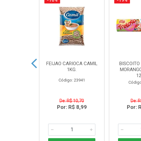
-16%
-19%
ACTEA YOPRO
FEIJAO CARIOCA CAMIL
BISCOITO
 EDGE 250ML
1KG.
MORANGO
1
o: 41468
Código: 23941
Código
R$ 8,91
De: R$ 10,70
De: R
R$ 6,99
Por: R$ 8,99
Por: 