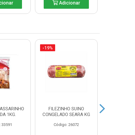
cionar
Adicionar
Adic
-19%
-35%
PASSARINHO
FILEZINHO SUINO
FILE DE 
IDA 1KG.
CONGELADO SEARA KG
AURORA BA
: 33591
Código: 26072
Código: