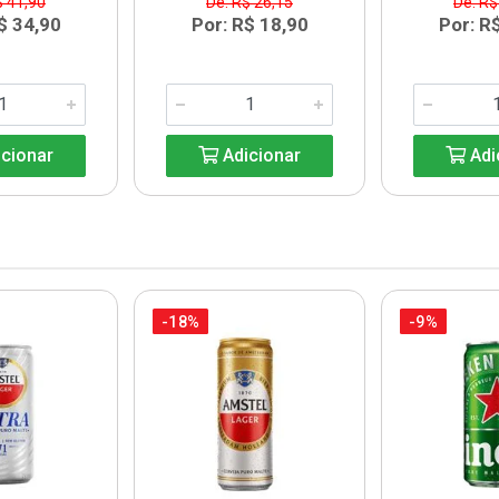
$ 41,90
De: R$ 26,15
De: R$
$ 34,90
Por: R$ 18,90
Por: R
cionar
Adicionar
Adi
-18%
-9%