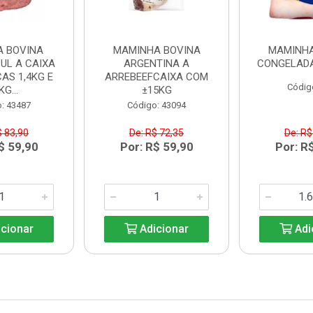
A BOVINA
MAMINHA BOVINA
MAMINHA
UL A CAIXA
ARGENTINA A
CONGELADA
AS 1,4KG E
ARREBEEFCAIXA COM
Códig
KG...
±15KG
: 43487
Código: 43094
$ 83,90
De: R$ 72,35
De: R$
$ 59,90
Por: R$ 59,90
Por: R
cionar
Adicionar
Adi