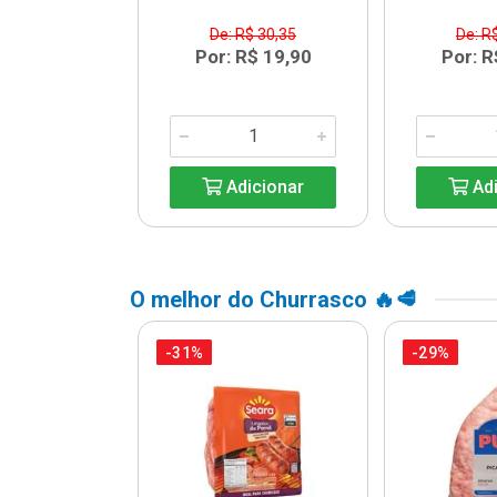
$ 20,99
De: R$ 30,35
De: R
R$ 15,99
Por: R$ 19,90
Por: R
icionar
Adicionar
Adi
O melhor do Churrasco 🔥🥩
-31%
-29%