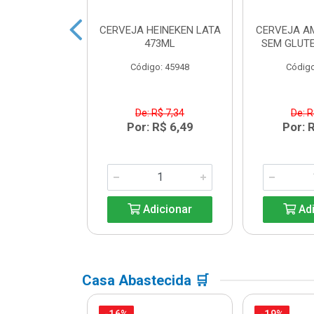
 HEINEKEN
CERVEJA HEINEKEN LATA
CERVEJA A
ECK 250ML
473ML
SEM GLUTE
o: 33203
Código: 45948
Código
R$ 6,08
De: R$ 7,34
De: R
R$ 5,39
Por: R$ 6,49
Por: 
icionar
Adicionar
Adi
Casa Abastecida 🛒