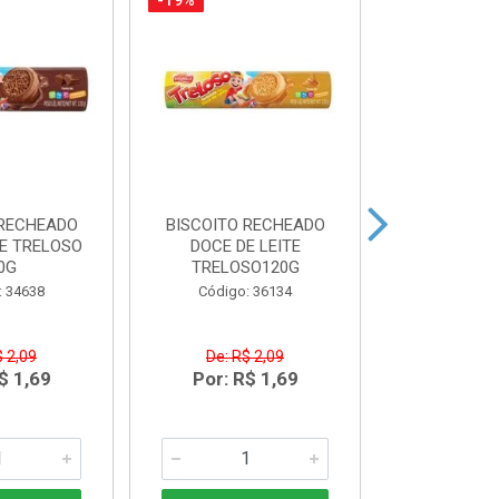
-19%
-10%
 RECHEADO
BISCOITO RECHEADO
FARINHA
E TRELOSO
DOCE DE LEITE
DANADO DE
0G
TRELOSO120G
Código:
: 34638
Código: 36134
$ 2,09
De: R$ 2,09
De: R$
$ 1,69
Por: R$ 1,69
Por: R