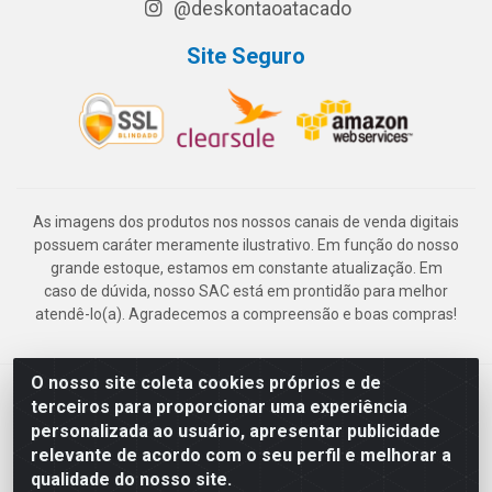
@deskontaoatacado
Site Seguro
As imagens dos produtos nos nossos canais de venda digitais
possuem caráter meramente ilustrativo. Em função do nosso
grande estoque, estamos em constante atualização. Em
caso de dúvida, nosso SAC está em prontidão para melhor
atendê-lo(a). Agradecemos a compreensão e boas compras!
O nosso site coleta cookies próprios e de
Deskontão Atacado - Av. Marechal Mascarenhas de Morais, 2471 -
terceiros para proporcionar uma experiência
Imbiribeira - Recife/PE - CEP 51.150-001 - CNPJ 24.150.377/0003-
personalizada ao usuário, apresentar publicidade
57
relevante de acordo com o seu perfil e melhorar a
qualidade do nosso site.