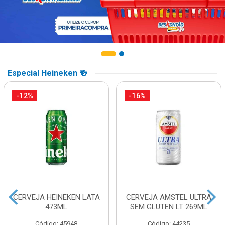
Especial Heineken 🍻
-12%
-16%
CERVEJA HEINEKEN LATA
CERVEJA AMSTEL ULTRA
473ML
SEM GLUTEN LT 269ML
Código: 45948
Código: 44235