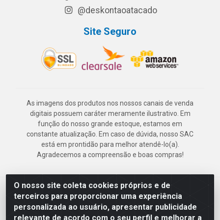
@deskontaoatacado
Site Seguro
As imagens dos produtos nos nossos canais de venda
digitais possuem caráter meramente ilustrativo. Em
função do nosso grande estoque, estamos em
constante atualização. Em caso de dúvida, nosso SAC
está em prontidão para melhor atendê-lo(a).
Agradecemos a compreensão e boas compras!
O nosso site coleta cookies próprios e de
Deskontão Atacado - Av. Marechal Mascarenhas de Morais, 2471 -
terceiros para proporcionar uma experiência
Imbiribeira - Recife/PE - CEP 51.150-001 - CNPJ 24.150.377/0003-
personalizada ao usuário, apresentar publicidade
57
relevante de acordo com o seu perfil e melhorar a