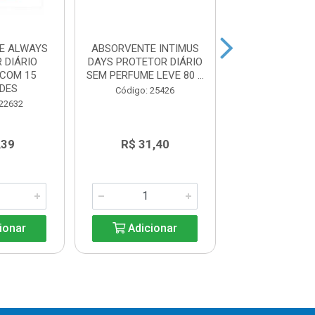
E ALWAYS
ABSORVENTE INTIMUS
PROTETOR D
 DIÁRIO
DAYS PROTETOR DIÁRIO
INTIMU
COM 15
SEM PERFUME LEVE 80 ...
ANTIBACTERIA
DES
ABAS COM 15 U
Código: 25426
 22632
Código: 26
,39
R$ 31,40
R$ 7,8
ionar
Adicionar
Adicio