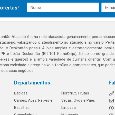
ofertas!
ontão Atacado é uma rede atacadista genuinamente pernambucana
 atacarejo, valorizando o atendimento no atacado e no varejo. Per
o, o Deskontão possui 4 lojas amplas e estrategicamente localiza
PE e Lojão Deskontão (BR 101 KarneKeijo), tendo como grande dif
peixes e queijos) e a ampla variedade de culinária oriental. Com
ciona variedade e preço baixo a famílias e comerciantes, que po
o dos seus negócios.
Departamentos
Fa
Bebidas
Hortifruti, Frutas
Carnes, Aves, Peixes e
Secas, Ovos e Pães
Bacalhau
Limpeza
Congelados e
Mercearia