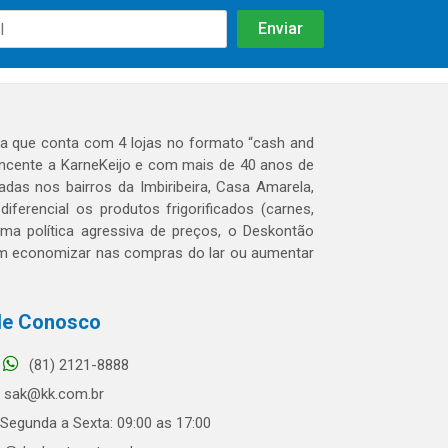
 que conta com 4 lojas no formato “cash and
tencente a KarneKeijo e com mais de 40 anos de
das nos bairros da Imbiribeira, Casa Amarela,
erencial os produtos frigorificados (carnes,
 uma política agressiva de preços, o Deskontão
dem economizar nas compras do lar ou aumentar
le Conosco
(81) 2121-8888
sak@kk.com.br
Segunda a Sexta: 09:00 as 17:00