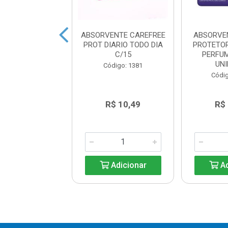
AREFREE PROT
ABSORVENTE CAREFREE
ABSORVE
O EXTRA LONG
PROT DIARIO TODO DIA
PROTETOR
C/15
C/15
PERFU
UNI
digo: 45463
Código: 1381
Códig
R$ 13,64
R$ 10,49
R$
Adicionar
Adicionar
Ad