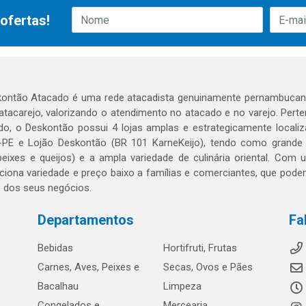
ofertas!
ontão Atacado é uma rede atacadista genuinamente pernambucana
 atacarejo, valorizando o atendimento no atacado e no varejo. Per
o, o Deskontão possui 4 lojas amplas e estrategicamente localiza
PE e Lojão Deskontão (BR 101 KarneKeijo), tendo como grande dif
peixes e queijos) e a ampla variedade de culinária oriental. Com
ciona variedade e preço baixo a famílias e comerciantes, que po
o dos seus negócios.
Departamentos
Fa
Bebidas
Hortifruti, Frutas
Carnes, Aves, Peixes e
Secas, Ovos e Pães
Bacalhau
Limpeza
Congelados e
Mercearia