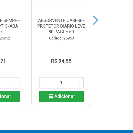
E SEMPRE
ABSORVENTE CARFREE
ABSORVENTE 
PT C/ABA
PROTETOR DIARIO LEVE
PROTETOR D
7
80 PAGUE 60
S/ABA C/
 26952
Código: 26953
Código: 26
,71
R$ 34,55
R$ 19,9
ionar
Adicionar
Adicio