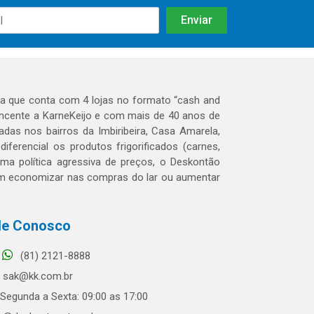
 que conta com 4 lojas no formato “cash and
tencente a KarneKeijo e com mais de 40 anos de
das nos bairros da Imbiribeira, Casa Amarela,
erencial os produtos frigorificados (carnes,
 uma política agressiva de preços, o Deskontão
dem economizar nas compras do lar ou aumentar
le Conosco
(81) 2121-8888
sak@kk.com.br
Segunda a Sexta: 09:00 as 17:00