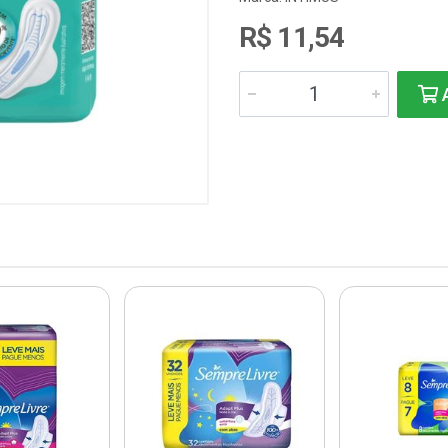
R$ 11,54
A