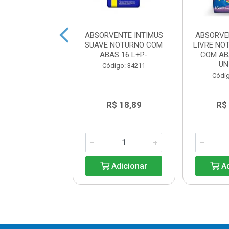
VENTE INTIMUS
ABSORVENTE INTIMUS
ABSORVE
RMAL COM ABAS
SUAVE NOTURNO COM
LIVRE NO
COM 8 UNIDADES
ABAS 16 L+P-
COM AB
UNI
ódigo: 4231
Código: 34211
Códig
e: R$ 6,29
R$ 18,89
R$
r: R$ 3,99
Adicionar
Adicionar
Ad