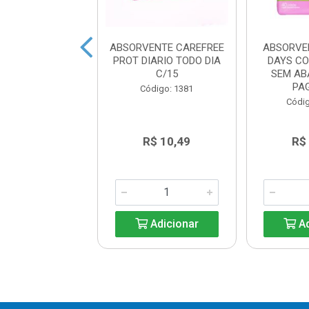
AREFREE PROT
ABSORVENTE CAREFREE
ABSORVE
O EXTRA LONG
PROT DIARIO TODO DIA
DAYS C
C/15
C/15
SEM AB
PAG
digo: 45463
Código: 1381
Códig
R$ 13,64
R$ 10,49
R$
Adicionar
Adicionar
Ad