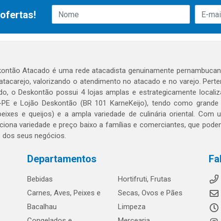
ofertas!
ontão Atacado é uma rede atacadista genuinamente pernambucana
 atacarejo, valorizando o atendimento no atacado e no varejo. Per
o, o Deskontão possui 4 lojas amplas e estrategicamente localiza
PE e Lojão Deskontão (BR 101 KarneKeijo), tendo como grande dif
peixes e queijos) e a ampla variedade de culinária oriental. Com
ciona variedade e preço baixo a famílias e comerciantes, que po
o dos seus negócios.
Departamentos
Fa
Bebidas
Hortifruti, Frutas
Carnes, Aves, Peixes e
Secas, Ovos e Pães
Bacalhau
Limpeza
Congelados e
Mercearia