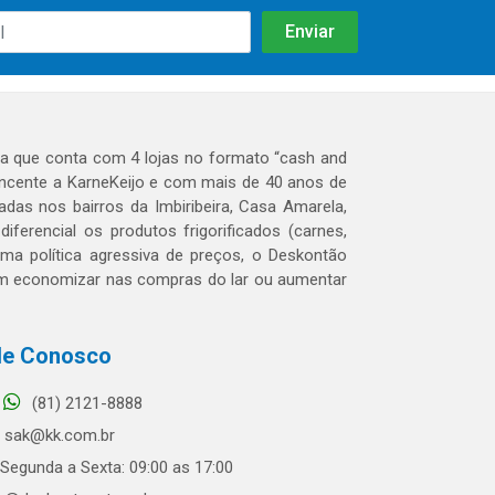
 que conta com 4 lojas no formato “cash and
tencente a KarneKeijo e com mais de 40 anos de
das nos bairros da Imbiribeira, Casa Amarela,
erencial os produtos frigorificados (carnes,
 uma política agressiva de preços, o Deskontão
dem economizar nas compras do lar ou aumentar
le Conosco
(81) 2121-8888
sak@kk.com.br
Segunda a Sexta: 09:00 as 17:00