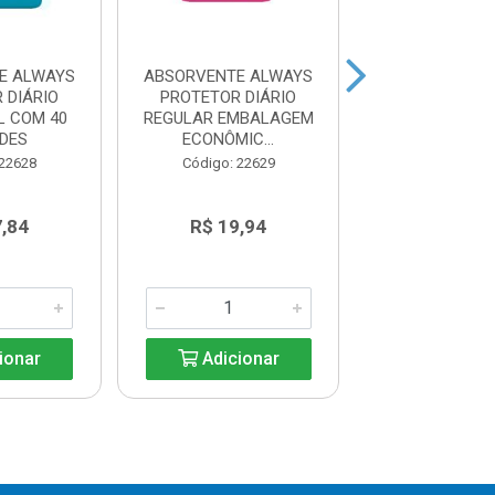
E ALWAYS
ABSORVENTE ALWAYS
ABSORVENTE 
 DIÁRIO
PROTETOR DIÁRIO
PROTETOR D
L COM 40
REGULAR EMBALAGEM
REGULAR CO
DES
ECONÔMIC...
UNIDADE
 22628
Código: 22629
Código: 22
7,84
R$ 19,94
R$ 8,3
ionar
Adicionar
Adicio