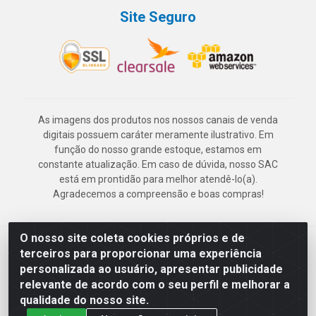
Site Seguro
As imagens dos produtos nos nossos canais de venda
digitais possuem caráter meramente ilustrativo. Em
função do nosso grande estoque, estamos em
constante atualização. Em caso de dúvida, nosso SAC
está em prontidão para melhor atendê-lo(a).
Agradecemos a compreensão e boas compras!
O nosso site coleta cookies próprios e de
Deskontão Atacado - Av. Marechal Mascarenhas de Morais, 2471 -
terceiros para proporcionar uma experiência
Imbiribeira - Recife/PE - CEP 51.150-001 - CNPJ 24.150.377/0003-
personalizada ao usuário, apresentar publicidade
57
relevante de acordo com o seu perfil e melhorar a
qualidade do nosso site.