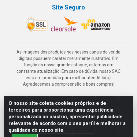
Site Seguro
As imagens dos produtos nos nossos canais de venda
digitais possuem caráter meramente ilustrativo. Em
função do nosso grande estoque, estamos em
constante atualização. Em caso de dúvida, nosso SAC
está em prontidão para melhor atendê-lo(a).
Agradecemos a compreensão e boas compras!
O nosso site coleta cookies próprios e de
Deskontão Atacado - Av. Marechal Mascarenhas de Morais, 2471 -
terceiros para proporcionar uma experiência
Imbiribeira - Recife/PE - CEP 51.150-001 - CNPJ 24.150.377/0003-
personalizada ao usuário, apresentar publicidade
57
relevante de acordo com o seu perfil e melhorar a
qualidade do nosso site.