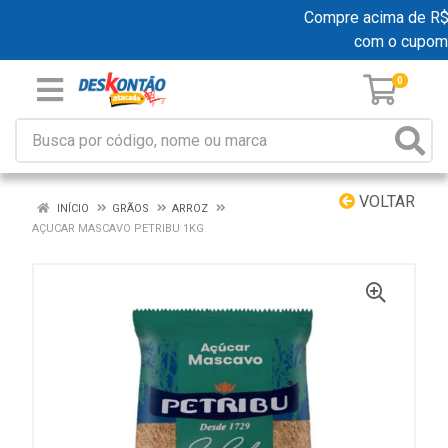
Compre acima de R$ 1
com o cupom
0
VOLTAR
INÍCIO
GRÃOS
ARROZ
AÇUCAR MASCAVO PETRIBU 1KG