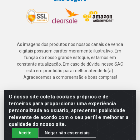
As imagens dos produtos nos nossos canais de venda
digitais possuem caráter meramente ilustrativo. Em
função do nosso grande estoque, estamos em
constante atualização. Em caso de dúvida, nosso SAC
está em prontidão para melhor atendê-lo(a).
Agradecemos a compreensão e boas compras!
O nosso site coleta cookies próprios e de
Deskontão Atacado - Av. Marechal Mascarenhas de Morais, 2471 -
terceiros para proporcionar uma experiência
Imbiribeira - Recife/PE - CEP 51.150-001 - CNPJ 24.150.377/0003-
personalizada ao usuário, apresentar publicidade
57
relevante de acordo com o seu perfil e melhorar a
qualidade do nosso site.
Aceito
Negar não essenciais