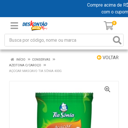
Compre acima de R$ 1
com o cupom
0
VOLTAR
INÍCIO
CONSERVAS
AZEITONA C/CAROÇO
AÇÚCAR MASCAVO TIA SÔNIA 400G