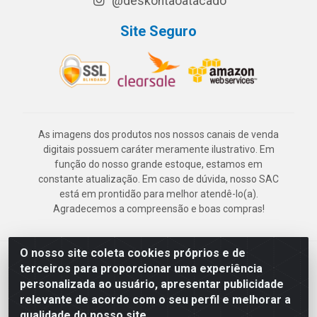
@deskontaoatacado
Site Seguro
As imagens dos produtos nos nossos canais de venda
digitais possuem caráter meramente ilustrativo. Em
função do nosso grande estoque, estamos em
constante atualização. Em caso de dúvida, nosso SAC
está em prontidão para melhor atendê-lo(a).
Agradecemos a compreensão e boas compras!
O nosso site coleta cookies próprios e de
Deskontão Atacado - Av. Marechal Mascarenhas de Morais, 2471 -
terceiros para proporcionar uma experiência
Imbiribeira - Recife/PE - CEP 51.150-001 - CNPJ 24.150.377/0003-
personalizada ao usuário, apresentar publicidade
57
relevante de acordo com o seu perfil e melhorar a
qualidade do nosso site.