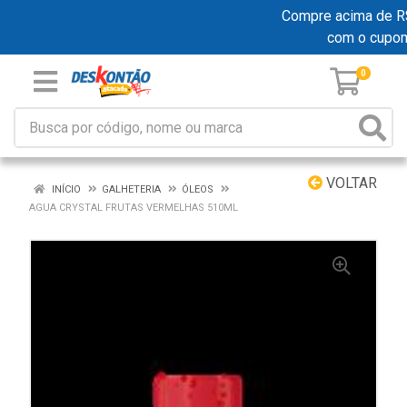
Compre acima de R$ 1
com o cupo
0
VOLTAR
INÍCIO
GALHETERIA
ÓLEOS
AGUA CRYSTAL FRUTAS VERMELHAS 510ML