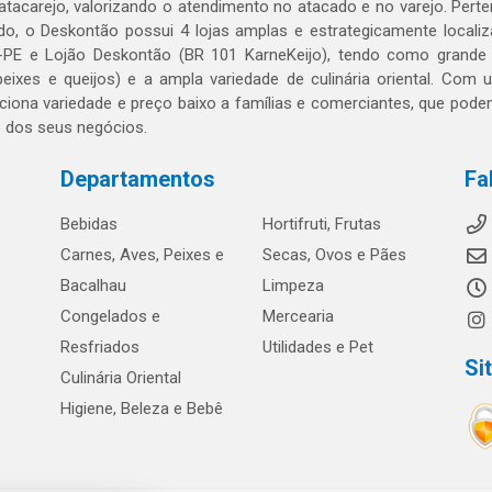
 atacarejo, valorizando o atendimento no atacado e no varejo. Per
o, o Deskontão possui 4 lojas amplas e estrategicamente localiza
PE e Lojão Deskontão (BR 101 KarneKeijo), tendo como grande dif
peixes e queijos) e a ampla variedade de culinária oriental. Com
ciona variedade e preço baixo a famílias e comerciantes, que po
o dos seus negócios.
Departamentos
Fa
Bebidas
Hortifruti, Frutas
Carnes, Aves, Peixes e
Secas, Ovos e Pães
Bacalhau
Limpeza
Congelados e
Mercearia
Resfriados
Utilidades e Pet
Si
Culinária Oriental
Higiene, Beleza e Bebê