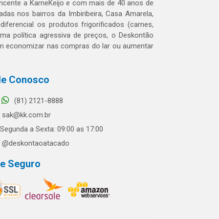
tencente a KarneKeijo e com mais de 40 anos de
das nos bairros da Imbiribeira, Casa Amarela,
erencial os produtos frigorificados (carnes,
 uma política agressiva de preços, o Deskontão
dem economizar nas compras do lar ou aumentar
le Conosco
(81) 2121-8888
sak@kk.com.br
Segunda a Sexta: 09:00 as 17:00
@deskontaoatacado
te Seguro