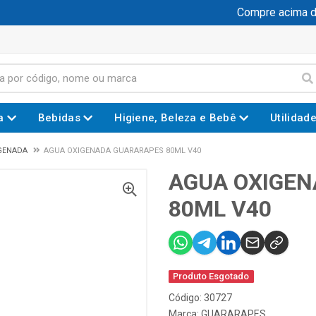
Compre acima de
a
Bebidas
Higiene, Beleza e Bebê
Utilidad
GENADA
AGUA OXIGENADA GUARARAPES 80ML V40
AGUA OXIGE
80ML V40
Produto Esgotado
Código: 30727
Marca:
GUARARAPES