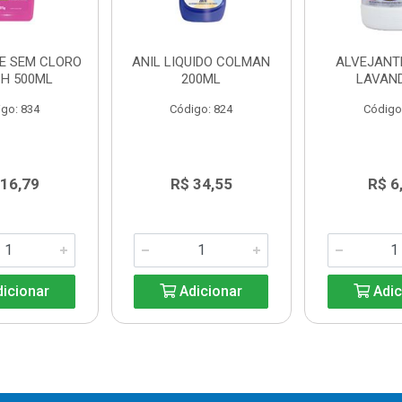
E SEM CLORO
ANIL LIQUIDO COLMAN
ALVEJANTE
SH 500ML
200ML
LAVAN
go: 834
Código: 824
Código
 16,79
R$ 34,55
R$ 6
icionar
Adicionar
Adic