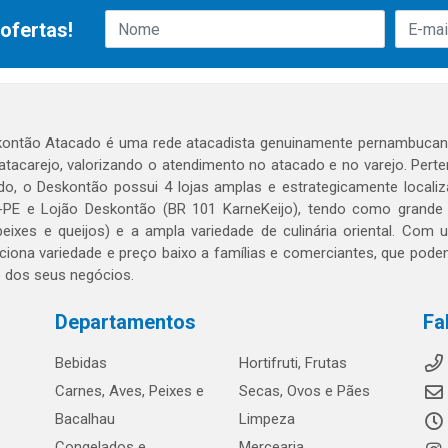
ofertas!
ontão Atacado é uma rede atacadista genuinamente pernambucana
 atacarejo, valorizando o atendimento no atacado e no varejo. Per
o, o Deskontão possui 4 lojas amplas e estrategicamente localiza
PE e Lojão Deskontão (BR 101 KarneKeijo), tendo como grande dif
peixes e queijos) e a ampla variedade de culinária oriental. Com
ciona variedade e preço baixo a famílias e comerciantes, que po
o dos seus negócios.
Departamentos
Fa
Bebidas
Hortifruti, Frutas
Carnes, Aves, Peixes e
Secas, Ovos e Pães
Bacalhau
Limpeza
Congelados e
Mercearia