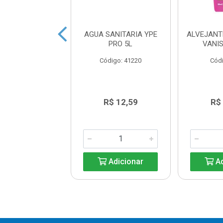
JANTE BRILUX
AGUA SANITARIA YPE
ALVEJANT
FRESH 1L
PRO 5L
VANI
ódigo: 5006
Código: 41220
Códi
R$ 3,14
R$ 12,59
R$
Adicionar
Adicionar
Ad