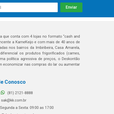
 que conta com 4 lojas no formato “cash and
tencente a KarneKeijo e com mais de 40 anos de
das nos bairros da Imbiribeira, Casa Amarela,
erencial os produtos frigorificados (carnes,
 uma política agressiva de preços, o Deskontão
dem economizar nas compras do lar ou aumentar
le Conosco
(81) 2121-8888
sak@kk.com.br
Segunda a Sexta: 09:00 as 17:00