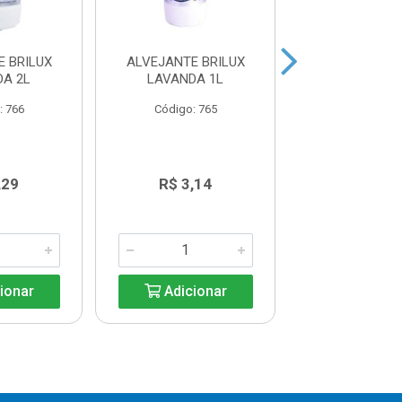
 BRILUX
ALVEJANTE BRILUX
ALVEJANTE B
DA 2L
LAVANDA 1L
MULTI 2
: 766
Código: 765
Código: 7
,29
R$ 3,14
R$ 7,3
ionar
Adicionar
Adicio