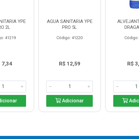
NITARIA YPE
AGUA SANITARIA YPE
ALVEJANT
RO 2L
PRO 5L
DRAGA
o: 41219
Código: 41220
Código:
 7,34
R$ 12,59
R$ 3
icionar
Adicionar
Adic