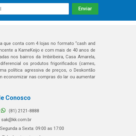
 que conta com 4 lojas no formato “cash and
tencente a KarneKeijo e com mais de 40 anos de
das nos bairros da Imbiribeira, Casa Amarela,
erencial os produtos frigorificados (carnes,
 uma política agressiva de preços, o Deskontão
dem economizar nas compras do lar ou aumentar
le Conosco
(81) 2121-8888
sak@kk.com.br
Segunda a Sexta: 09:00 as 17:00