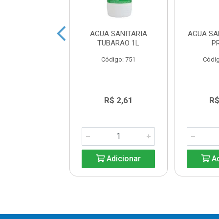
JANTE BRILUX
AGUA SANITARIA
AGUA SA
AVANDA 1L
TUBARAO 1L
P
ódigo: 765
Código: 751
Códig
R$ 3,14
R$ 2,61
R$
Adicionar
Adicionar
Ad