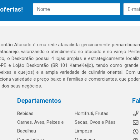
ofertas!
ontão Atacado é uma rede atacadista genuinamente pernambucana
 atacarejo, valorizando o atendimento no atacado e no varejo. Per
o, o Deskontão possui 4 lojas amplas e estrategicamente localiza
PE e Lojão Deskontão (BR 101 KarneKeijo), tendo como grande dif
peixes e queijos) e a ampla variedade de culinária oriental. Com
ciona variedade e preço baixo a famílias e comerciantes, que po
o dos seus negócios.
Departamentos
Fa
Bebidas
Hortifruti, Frutas
Carnes, Aves, Peixes e
Secas, Ovos e Pães
Bacalhau
Limpeza
Congelados e
Mercearia