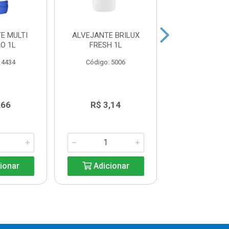
E MULTI
ALVEJANTE BRILUX
ALVEJANTE B
O 1L
FRESH 1L
FRESH 2
 4434
Código: 5006
Código: 50
,66
R$ 3,14
R$ 6,2
ionar
Adicionar
Adicio