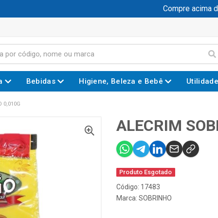
Compre acima de R
a
Bebidas
Higiene, Beleza e Bebê
Utilidad
 0,010G
ALECRIM SOB
Produto Esgotado
Código: 17483
Marca:
SOBRINHO