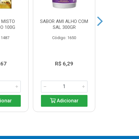
 MISTO
SABOR AMI ALHO COM
TEMPERO S
O 100G
SAL 300GR
VERMELHO 
 1487
Código: 1650
Código: 16
,67
R$ 6,29
R$ 6,2
ionar
Adicionar
Adicio