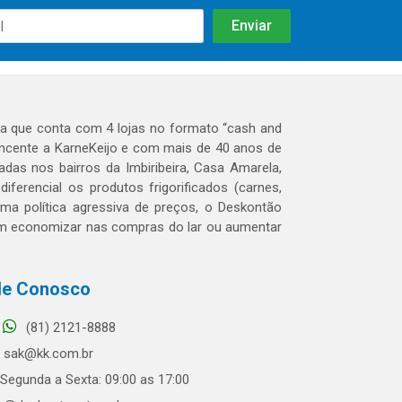
 que conta com 4 lojas no formato “cash and
tencente a KarneKeijo e com mais de 40 anos de
das nos bairros da Imbiribeira, Casa Amarela,
erencial os produtos frigorificados (carnes,
 uma política agressiva de preços, o Deskontão
dem economizar nas compras do lar ou aumentar
le Conosco
(81) 2121-8888
sak@kk.com.br
Segunda a Sexta: 09:00 as 17:00