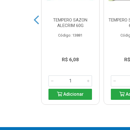
TRITURADO SEM
TEMPERO SAZON
TEMPERO 
L TEM 3KG
ALECRIM 60G
digo: 20133
Código: 13881
Códig
R$ 41,99
R$ 6,08
R$
Adicionar
Adicionar
Ad