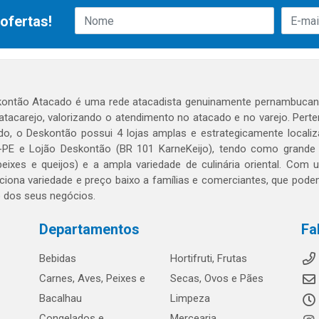
ofertas!
ontão Atacado é uma rede atacadista genuinamente pernambucana
 atacarejo, valorizando o atendimento no atacado e no varejo. Per
o, o Deskontão possui 4 lojas amplas e estrategicamente localiza
PE e Lojão Deskontão (BR 101 KarneKeijo), tendo como grande dif
peixes e queijos) e a ampla variedade de culinária oriental. Com
ciona variedade e preço baixo a famílias e comerciantes, que po
o dos seus negócios.
Departamentos
Fa
Bebidas
Hortifruti, Frutas
Carnes, Aves, Peixes e
Secas, Ovos e Pães
Bacalhau
Limpeza
Congelados e
Mercearia