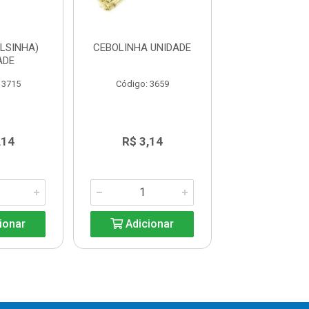
LSINHA)
CEBOLINHA UNIDADE
ALFACE AMER
ADE
UNIDAD
 3715
Código: 3659
Código: 36
,14
R$ 3,14
R$ 4,7
ionar
Adicionar
Adicio