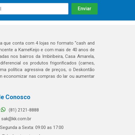
 que conta com 4 lojas no formato “cash and
tencente a KarneKeijo e com mais de 40 anos de
das nos bairros da Imbiribeira, Casa Amarela,
erencial os produtos frigorificados (carnes,
 uma política agressiva de preços, o Deskontão
dem economizar nas compras do lar ou aumentar
le Conosco
(81) 2121-8888
sak@kk.com.br
Segunda a Sexta: 09:00 as 17:00