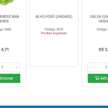
AMERICANA
ALHO PORÓ (UNIDADE)
SALSA (SA
IDADE
UNID
go: 3662
Código: 3675
Código:
Produto Esgotado
 4,71
R$ 3
icionar
Adic