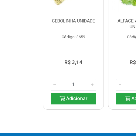
A (SALSINHA)
CEBOLINHA UNIDADE
ALFACE 
UNIDADE
UN
ódigo: 3715
Código: 3659
Códi
R$ 3,14
R$ 3,14
R$
Adicionar
Adicionar
Ad