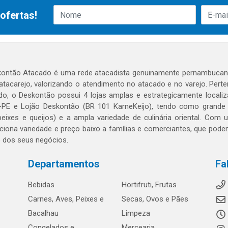
ofertas!
ontão Atacado é uma rede atacadista genuinamente pernambucana
 atacarejo, valorizando o atendimento no atacado e no varejo. Per
o, o Deskontão possui 4 lojas amplas e estrategicamente localiza
PE e Lojão Deskontão (BR 101 KarneKeijo), tendo como grande dif
peixes e queijos) e a ampla variedade de culinária oriental. Com
ciona variedade e preço baixo a famílias e comerciantes, que po
o dos seus negócios.
Departamentos
Fa
Bebidas
Hortifruti, Frutas
Carnes, Aves, Peixes e
Secas, Ovos e Pães
Bacalhau
Limpeza
Congelados e
Mercearia